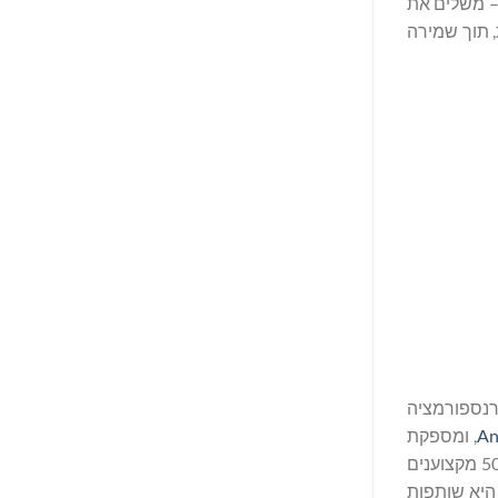
ונומיה של האיחוד האירופי – משלים את
מות, תוך שמירה
רנספורמציה
An
, ומספקת
ייעוץ ברמה עולמית בתחומים כמו מיסוי, משפט, הערכת שווי וניידות גלובלית, וזאת באמצעות פלטפורמה עולמית הכוללת יותר מ-50,000 מקצוענים
בי העולם ונוכחות ביותר מ-1,000 אתרים, דרך ישויות החברות בה ושיתופי פעולה עם חברות. Andersen Consulting Holdings LP היא שותפות