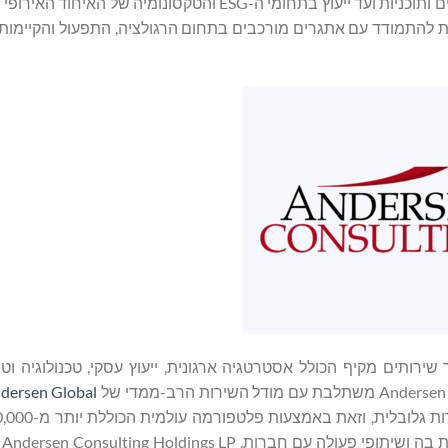
השירות הרב-תחומי שלהם – החל מבדיקות נאותות, ניהול פרויקטים ותוכניות ועד ייעוץ בתחומי ה-ESG והטקס
את יכולתנו לסייע ללקוחות להתמודד עם אתגרים מורכבים בתחום הרגולציה, התפעול והקיי
ירותים מקיף הכולל אסטרטגיה ארגונית, ייעוץ עסקי, טכנולוגיה וט
dersen Global
ברח