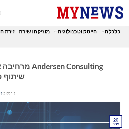
Ski
t
conten
כלכלה
הייטק וטכנולוגיה
מוזיקה ושירה
זירת ה
כ
n Consulting
שיתוף פעול
פורסם ב
פברו
20
פבר