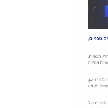
פקת שירותים טכניים,
וח מסחרי, תעשייה,
ל פרויקטים ועלויות, ייעוץ טכני, שירותי עסקאות, ייעוץ ESG ואופטימיזציית אנרגיה
פבל צ'רמאק,
מנכ"ל Grinity. "על ידי שילוב המומחיות שלנו בניהול פרויקטים ועלויות, ייעוץ טכני ואופטימיזציית אנרגיה עם הפלטפורמה הגלובלית של Andersen, אנו
הבנויה. "מודל