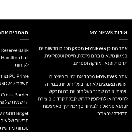
אודות MY NEWS
מאמרים אחרו
אתר התוכן
MYNEWS
מספק תכנים חדשותיים
במגוון נושאים בהם כלכלה, הייטק וטכנולוגיה,
‎
תרבות ופנאי, מוזיקה וספרים.
לקוחות
 Prime
אתר
MYNEWS
מכבד את זכויות היוצרים
השקת XAUUSD247
ועושה מאמצים לאיתור בעלי הזכויות. במידה
וזיהית יצירה שהנך בעל הזכויות בה ותבקש
להסירה או לחילופין לדרוש קבלת קרדיט ביצירה
הרשמית של Ultimate Sevens
זו, אנא פני אלינו לבירור סך זכויותיך באמצעות
Bitget חת
הדוא"ל שבאתר.
הרשות של עיר ה
נוכחות מורשית 