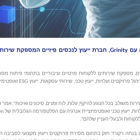
Andersen Consulting חתמה על הסכם שיתוף פעולה עם Grinity, חברת ייעוץ לנכסים פיזיים המס
עלת בצ'כיה ובסלובקיה עם למעלה מ-130 מקצוענים, מספקת שירותים ללקוחות פרטיים וציבוריים בתחומי פית
טכנולוגיה, רכב וקיימות. החברה מספקת מומחיות רב-תחומית בניהו
ת משולב בכל הנוגע להיקף, עלות, לוח זמנים, סיכונים ואיכות", אמר 
לקוחות ולבעלי העניין שלהם".
, הוסיף: "Grinity בנתה רקורד חזק בתחום מסירת פרויקטים וייעוץ מקצועי לסביבה 