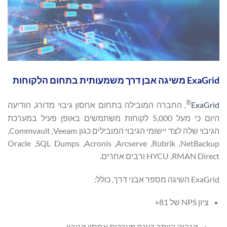
ExaGrid משיגה אבן דרך משמעותית בתחום הלקוחות
®
ExaGrid
, החברה המובילה בתחום אחסון גיבוי מדורג, הודיעה
היום כי מעל 5,000 לקוחות משתמשים באופן פעיל במערכת
הגיבוי שלה לצד יישומי הגיבוי המובילים כגון Veeam, ‏Commvault,
‏NetBackup, ‏Rubrik, ‏Arcserve, ‏Acronis, ‏SQL Dumps, ‏Oracle
RMAN Direct, ‏HYCU ורבים אחרים.
ExaGrid השיגה מספר אבני דרך, כולל:
ציון NPS של ‎+81‎
הגבוה ביותר בענף מערכות אחסון הגיבוי