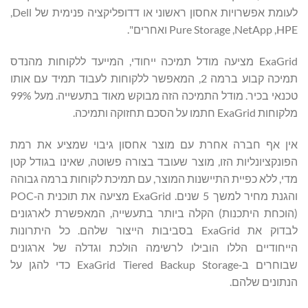
לעומת אפשרויות אחסון ראשוני או דדופליקציה פנימית של Dell,
ExaGrid מציעה מודל תמיכה ייחודי, המייעד ללקוחות מהנדס
תמיכה קבוע ברמה 2, המאפשר ללקוחות לעבוד תמיד עם אותו
טכנאי בכיר. מודל התמיכה הזה מבוקש מאוד בתעשייה. מעל 99%
מלקוחות ExaGrid חתמו על הסכם תחזוקה ותמיכה.
אין אף חברה אחרת עם מוצר אחסון גיבוי שמציע את רמת
הפונקציונליות הזו, מוצר שעובד בצורה פשוטה, שאינו בגודל קטן
מדי, ללא כפיית התיישנות המוצר, עם תמיכת לקוחות ברמה גבוהה
והגנת מחיר למשך 5 שנים. ExaGrid מציעה את תוכנית ה‑POC
‏(הוכחת היתכנות) הקלה ביותר בתעשייה, המאפשרת לארגונים
לבדוק את ExaGrid בסביבות הייצור שלהם. כל היתרונות
הייחודיים הללו הובילו לרשימה הולכת וגדלה של ארגונים
שבוחרים ב‑ExaGrid Tiered Backup Storage כדי להגן על
הנתונים שלהם.