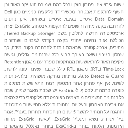
יישום גיבוי אינו פתרון חזק, ובכל רמת שמירה הוא יקר מאוד וכן
חשוף להתקפות אבטחה. מכשירי דדופליקציה פנימיים כגון Dell
Data Domain איטיים בגיבוי, איטיים בשחזור, אינן ניתנים
להרחבה בקנה מידה וחשופים להתקפות אבטחה. ExaGrid יצרה
ארכיטקטורה חדשה לחלוטין בשם "Tiered Backup Storage",
הכוללת אזור נחיתה ייחודי בקצה הקדמי לגיבויים ושחזורים
מהירים, ארכיטקטורה שבאמת ניתנת להרחבה בקנה מידה, כך
שחלון הגיבוי נשאר באורך קבוע ככל שהנתונים גדלים, וגישה
מקיפה מאוד להתאוששות ממתקפות כופרה עם מנגנון Retention
Time-Lock ‏(RTL). מנגנון RTL כולל שכבה שאינה פונה לרשת,
Auto Detect & Guard, מדיניות מחיקה מושהית ובלתי-ניתנות
לשינוי. אין אף פתרון אחר המספק רמת התאוששות מתקפות
כופרה ברמה זו. לבסוף, ל‑ExaGrid יש שכבת מאגר שנייה, שבה
כל הנתונים הנשמרים מותאמים בפורמט דדופליקטיבי כדי לצמצם
את צריכת האחסון והעלויות. "התוכנית 'ללא התיישנות מתוכננת'
וההגנה על המחיר למשך 5 שנים הן חסרות תחרות בענף", אמר
ביל אנדרוז, נשיא ומנכ"ל ExaGrid. "כאשר ExaGrid מהווה
הזדמנות, הלקוח בוחר ב‑ExaGrid ביותר מ‑70% מהמקרים