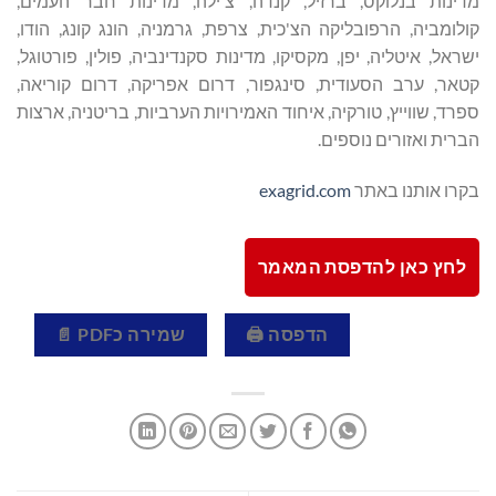
מדינות בנלוקס, ברזיל, קנדה, צ'ילה, מדינות חבר העמים,
קולומביה, הרפובליקה הצ'כית, צרפת, גרמניה, הונג קונג, הודו,
ישראל, איטליה, יפן, מקסיקו, מדינות סקנדינביה, פולין, פורטוגל,
קטאר, ערב הסעודית, סינגפור, דרום אפריקה, דרום קוריאה,
ספרד, שווייץ, טורקיה, איחוד האמירויות הערביות, בריטניה, ארצות
הברית ואזורים נוספים.
בקרו אותנו באתר
exagrid.com
לחץ כאן להדפסת המאמר
הדפסה 🖨
שמירה כPDF 📄