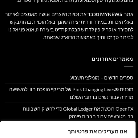
אתר
MYNEWS
מכבד את זכויות היוצרים ועושה מאמצים לאיתור
בעלי הזכויות. במידה וזיהית יצירה שהנך בעל הזכויות בה ותבקש
להסירה או לחילופין לדרוש קבלת קרדיט ביצירה זו, אנא פני אלינו
לבירור סך זכויותיך באמצעות הדוא"ל שבאתר.
מאמרים אחרונים
ספרים חדשים – מומלצי השבוע
תוכנית Pink Changing Lives®‎ של מרי קיי הופכת חזון להשפעה
מדידה עבור נשים ברחבי העולם
OpenFX רוכשת את Global Ledger כדי להשיק חשבונות
רב-מטבעיים עבור חברות פינטק
Hamilton Reserve Bank ו- SEE Capital Hamilton Ltd.‎ התקשרו
אנו מעריכים את פרטיותך
בהסכם שיווק והפניית לקוחות