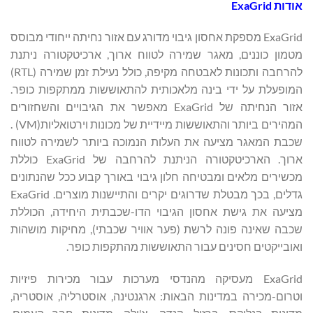
אודות
ExaGrid
ExaGrid מספקת אחסון גיבוי מדורג עם אזור נחיתה ייחודי מבוסס
מטמון כוננים, מאגר שמירה לטווח ארוך, ארכיטקטורה ניתנת
להרחבה ותכונות לאבטחה מקיפה, כולל נעילת זמן שמירה (RTL)
המופעלת על ידי בינה מלאכותית להתאוששות ממתקפות כופר.
אזור הנחיתה של ExaGrid מאפשר את הגיבויים והשחזורים
המהירים ביותר והתאוששות מיידיית של מכונות וירטואליות(VM) .
שכבת המאגר מציעה את העלות הנמוכה ביותר לשמירה לטווח
ארוך. הארכיטקטורה הניתנת להרחבה של ExaGrid כוללת
מכשירים מלאים ומבטיחה חלון גיבוי באורך קבוע ככל שהנתונים
גדלים, בכך מבטלת שדרוגים יקרים והתיישנות מוצרים. ExaGrid
מציעה את גישת אחסון הגיבוי הדו-שכבתית היחידה, הכוללת
שכבה שאינה פונה לרשת (פער אוויר שכבתי), מחיקות מושהות
ואובייקטים חסינים עבור התאוששות מהתקפות כופר.
ExaGrid מעסיקה מהנדסי מערכות עבור מכירות פיזיות
וטרום-מכירה במדינות הבאות: ארגנטינה, אוסטרליה, אוסטריה,