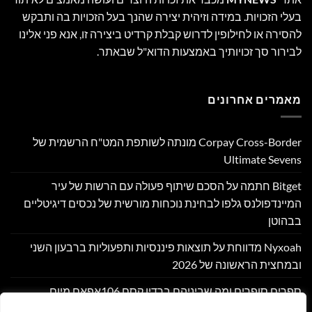
בעלי הזכויות. במידה וזיהית יצירה שהנך בעל הזכויות בה ותבקש
להסירה או לחילופין לדרוש קבלת קרדיט ביצירה זו, אנא פני אלינו
לבירור סך זכויותיך באמצעות הדוא"ל שבאתר.
מאמרים אחרונים
Corpay Cross-Border מונתה לשותפת המט"ח הרשמית של
Ultimate Sevens
Bitget חתמה על הסכם שיתוף פעולה עם הרשות של עיר
המיינדפולנס גלפו לבחינת נוכחות מורשית של נכסים דיגיטליים
בבהוטן
Nyxoah מדווחת על תוצאות פיננסיות ותפעוליות ברבעון השני
ובמחצית הראשונה של 2026
ספרים סופרים ומה שביניהם ברדיו קסם 106אפאם מיום
05/08/26