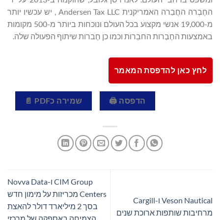
החֶבְרה החֲבֵרה האמריקנית Andersen Tax LLC , יש עכשיו יותר
מ-19,000 אנשי מקצוע בכל העולם ונוכחות ביותר מ-500 מקומות
באמצעות החֶבְרות החבֵרות וכמו כן חֶברות שיתוף הפעולה שלה.
לחץ כאן להדפסת המאמר
הדפסה 🖨
שמירה כPDF 📄
CIM Group ו-Novva Data
Centers מכריזות על מימון חדש
Veson Nautical ו-Cargill
בסך 2 מיליארד דולר להאצת
מרחיבות שותפות ארוכת שנים
הצמיחה באספקה של מרכזי