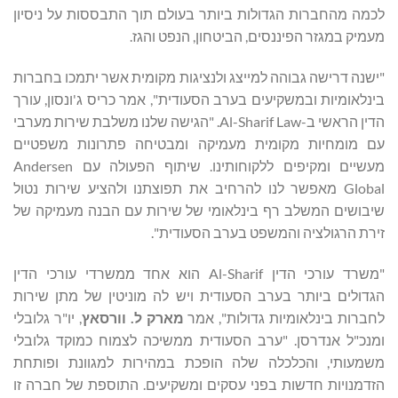
לכמה מהחברות הגדולות ביותר בעולם תוך התבססות על ניסיון
מעמיק במגזר הפיננסים, הביטחון, הנפט והגז.
"ישנה דרישה גבוהה למייצג ולנציגות מקומית אשר יתמכו בחברות
בינלאומיות ובמשקיעים בערב הסעודית", אמר כריס ג'ונסון, עורך
הדין הראשי ב-Al-Sharif Law. "הגישה שלנו משלבת שירות מערבי
עם מומחיות מקומית מעמיקה ומבטיחה פתרונות משפטיים
מעשיים ומקיפים ללקוחותינו. שיתוף הפעולה עם Andersen
Global מאפשר לנו להרחיב את תפוצתנו ולהציע שירות נטול
שיבושים המשלב רף בינלאומי של שירות עם הבנה מעמיקה של
זירת הרגולציה והמשפט בערב הסעודית".
"משרד עורכי הדין Al-Sharif הוא אחד ממשרדי עורכי הדין
הגדולים ביותר בערב הסעודית ויש לה מוניטין של מתן שירות
לחברות בינלאומיות גדולות", אמר
מארק ל.
וורסאץ
, יו"ר גלובלי
ומנכ"ל אנדרסן. "ערב הסעודית ממשיכה לצמוח כמוקד גלובלי
משמעותי, והכלכלה שלה הופכת במהירות למגוונת ופותחת
הזדמנויות חדשות בפני עסקים ומשקיעים. התוספת של חברה זו