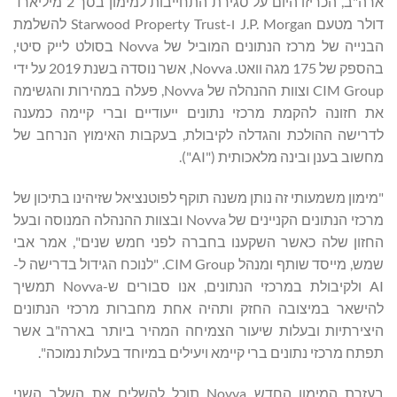
ארה"ב, הכריזו היום על סגירת התחייבות למימון בסך 2 מיליארד
דולר מטעם J.P. Morgan ו-Starwood Property Trust להשלמת
הבנייה של מרכז הנתונים המוביל של Novva בסולט לייק סיטי,
בהספק של 175 מגה וואט. Novva, אשר נוסדה בשנת 2019 על ידי
CIM Group וצוות ההנהלה של Novva, פעלה במהירות והגשימה
את חזונה להקמת מרכזי נתונים ייעודיים וברי קיימה כמענה
לדרישה ההולכת והגדלה לקיבולת, בעקבות האימוץ הנרחב של
מחשוב בענן ובינה מלאכותית ("AI").
"מימון משמעותי זה נותן משנה תוקף לפוטנציאל שזיהינו בתיכון של
מרכזי הנתונים הקניינים של Novva ובצוות ההנהלה המנוסה ובעל
החזון שלה כאשר השקענו בחברה לפני חמש שנים", אמר אבי
שמש, מייסד שותף ומנהל CIM Group. "לנוכח הגידול בדרישה ל-
AI ולקיבולת במרכזי הנתונים, אנו סבורים ש-Novva תמשיך
להישאר במיצובה החזק ותהיה אחת מחברות מרכזי הנתונים
היצירתיות ובעלות שיעור הצמיחה המהיר ביותר בארה"ב אשר
תפתח מרכזי נתונים ברי קיימא ויעילים במיוחד בעלות נמוכה".
בעזרת המימון החדש Novva תוכל להשלים את השלב השני