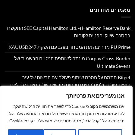
מאמרים אחרונים
Hamilton Reserve Bank ו- SEE Capital Hamilton Ltd.‎ התקשרו
בהסכם שיווק והפניית לקוחות
PU Prime מרחיבה את המסחר בזהב עם השקת XAUUSD247
Corpay Cross-Border מונתה לשותפת המט"ח הרשמית של
Ultimate Sevens
Bitget חתמה על הסכם שיתוף פעולה עם הרשות של עיר
המיינדפולנס גלפו לבחינת נוכחות מורשית של נכסים דיגיטליים
בבהוטן
אנו מעריכים את פרטיותך
Nyxoah מדווחת על תוצאות פיננסיות ותפעוליות ברבעון השני
אנו משתמשים בקובצי Cookie כדי לשפר את חוויית הגלישה שלך,
ובמחצית הראשונה של 2026
להציג מודעות או תוכן מותאמים אישית ולנתח את התנועה שלנו. על
ידי לחיצה על "קבל הכל", אתה מסכים לשימוש שלנו בקובצי Cookie.
צור קשר
הצהרת נגישות
מדיניות פרטיות
תקנון
שליחת מאמר לאתר