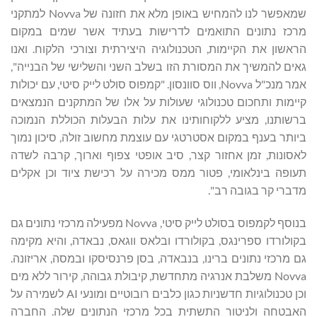
שמאפשר לנו להמחיש באופן מלא את חזונה של Novva למתקני
מרכז נתונים התואמים לדרישות בעתיד אשר שמים במקום
הראשון את הקיימות, הטכנולוגיה היצירתית וצורכי הלקוח. ואנו
גאים להמשיך את המסורת הזו בשלב השני והשלישי של הבנייה",
אמר מנכ"ל Novva, ווס סוונסון. "קמפוס סולט לייק סיטי, עם יכולות
קיימות ותחכום טכנולוגי שעולות על אלו של המתקנים הנמצאים
ברשותנו, מציע ללקוחותינו את עלות הבעלות הכוללת הנמוכה
ביותר בענף במקום אסטרטגי עם עוצמת מחשוב זולה, סיכון נמוך
לאסונות, זמן אחזור קצר, סיב אופטי צפוף וארוך, קרבה לשדה
תעופה בינלאומי, פטור ממס מכירה על רכישת ציוד וכן אקלים
מדברי קר בגובה רב".
בנוסף לקמפוס בסולט לייק סיטי, Novva מפעילה מרכזי נתונים גם
בקולורדו ספרינגס, בקולורדו ובלאס ווגאס, נבאדה, והיא מקימה
גם מרכזי נתונים ברינו, בנבאדה, בסן פרנסיסקו ובמסה, אריזונה.
Novva משלבת אנרגיה מתחדשת, קיבולת גבוהה, קירור ללא מים
וכן טכנולוגיות חדשניות כגון כלבים רובוטיים ומונעי AI לשמירה על
האבטחה ולניטור התשתית בכל מרכזי הנתונים שלה. החברה