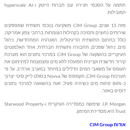
חתמה על הסכמי חכירה עם חברות הייטק ו-hyperscale AI
המובילות.
מזה 15 שנים, CIM Group משקיעה בנכסי תשתית שמספקים
שירותים נחוצים ותמיכה בקהילות הצומחות ברחבי צפון אמריקה,
כולל בתחום התשתית הדיגיטלית, האנרגיה המתחדשת, ניהול
מים, ניהול שפכים, תחבורה ותשתית חברתית. אחד האלמנטים
העיקריים בהשקעה של CIM Group במרכזי נתונים הוא מערכת
קירור חדשנית וקניינית הפועלת ללא מים ומצמצמת למינימום את
העומס על משאבי המים הדלילים במיוחד במערב ארה"ב. על פי
הערכות CIM Group, הקמפוס של Novva בסולט לייק סיטי יצרוך
כ-84% פחות מים כשיהיה פעיל, זאת בהשוואה למרכזי נתונים
דומים באזור.
J.P. Morgan שימשה כמסדירה העיקרית ו-Starwood Property
Trust היא מסדירת המימון.
אודות
CIM Group