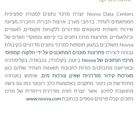
Novva Data Centers יוצרת מרכזי נתונים למטרה ספציפית
המותאמים לעתיד, ברחבי מערב ארצות הברית. החברה מציעה
שירותי תשתית סיטונאים ומדרגיים ללקוחות מקומיים, לאומיים
ובינלאומיים. פתרונות מרכז נתונים בר קיימא וממוקדי האדם של
Novva משולבים במגוון תוספות למרכזי נתונים מדרגיים בקיבולת
גבוהה ליצירת
פתרונות מוכנים המתוכננים על ידי הלקוח
.
קמפוסי
מרכזי הנתונים של Novva
ביוטה, בקולורדו, בנבאדה, בקליפורניה
ובאריזונה מתבלטים הודות לתכונות תואמות העתיד שלהם כגון
מערכות קירור מודרניות שאינן צורכות מים
, שימוש באנרגיה
מתחדשת וכן ניטור מתקנים באמצעות כלב רובוטי כמו גם גישה
מחושבת לתיכון אשר יוצרת חוויה מודרנית וייחודית של מרכז
נתונים. קבלו פרטים נוספים בכתובת
www.novva.com
.