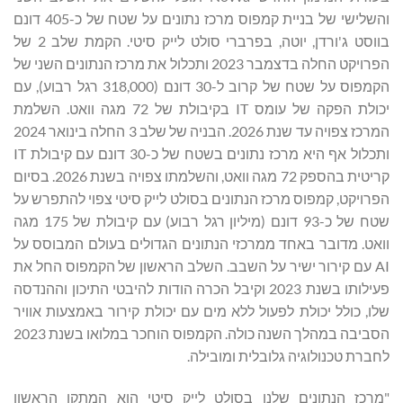
והשלישי של בניית קמפוס מרכז נתונים על שטח של כ-405 דונם
בווסט ג'ורדן, יוטה, בפרברי סולט לייק סיטי. הקמת שלב 2 של
הפרויקט החלה בדצמבר 2023 ותכלול את מרכז הנתונים השני של
הקמפוס על שטח של קרוב ל-30 דונם (318,000 רגל רבוע), עם
יכולת הפקה של עומס IT בקיבולת של 72 מגה וואט. השלמת
המרכז צפויה עד שנת 2026. הבניה של שלב 3 החלה בינואר 2024
ותכלול אף היא מרכז נתונים בשטח של כ-30 דונם עם קיבולת IT
קריטית בהספק 72 מגה וואט, והשלמתו צפויה בשנת 2026. בסיום
הפרויקט, קמפוס מרכז הנתונים בסולט לייק סיטי צפוי להתפרש על
שטח של כ-93 דונם (מיליון רגל רבוע) עם קיבולת של 175 מגה
וואט. מדובר באחד ממרכזי הנתונים הגדולים בעולם המבוסס על
AI עם קירור ישיר על השבב. השלב הראשון של הקמפוס החל את
פעילותו בשנת 2023 וקיבל הכרה הודות להיבטי התיכון וההנדסה
שלו, כולל יכולת לפעול ללא מים עם יכולת קירור באמצעות אוויר
הסביבה במהלך השנה כולה. הקמפוס הוחכר במלואו בשנת 2023
לחברת טכנולוגיה גלובלית ומובילה.
"מרכז הנתונים שלנו בסולט לייק סיטי הוא המתקן הראשון