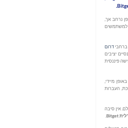
מריקה הדרומית, אזורים בהם תשלום מבוסס QR מאומץ באופן נרחב אך,
ר למשתמשים
 ברחבי
דרום
יים יציבים
ישה פיננסית
של סוחר ולהשלים עסקאות באופן מיידי,
רכת, העברות
 בהם ברחבי העולם. אין סיבה
"לית
Bitget
.