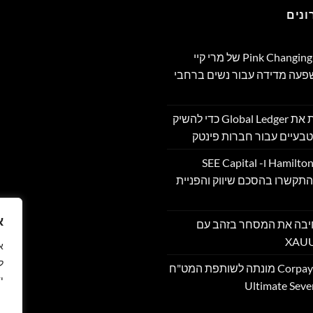
נים
תוכנית Pink Changing Lives®‎ של מרי קיי
שפעה מדידה עבור נשים ברחבי
OpenFX רוכשת את Global Ledger כדי להשיק
בעיים עבור חברות פינטק
Hamilton Reserve Bank ו- SEE Capital
Hamilton Ltd. התקשרו בהסכם שיווק והפניית
א
PU מרחיבה את המסחר בזהב עם
ל
Corpay Cross-Border מונתה לשותפת המט"ח
י