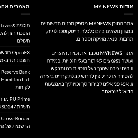
אודות MY NEWS
מאמרים אחרו
אתר התוכן
MYNEWS
מספק תכנים חדשותיים
במגוון נושאים בהם כלכלה, הייטק וטכנולוגיה,
הופכת חזון לה
תרבות ופנאי, מוזיקה וספרים.
העולם
אתר
MYNEWS
מכבד את זכויות היוצרים
חשבונות רב-מט
ועושה מאמצים לאיתור בעלי הזכויות. במידה
וזיהית יצירה שהנך בעל הזכויות בה ותבקש
להסירה או לחילופין לדרוש קבלת קרדיט ביצירה
‎
זו, אנא פני אלינו לבירור סך זכויותיך באמצעות
לקוחות
הדוא"ל שבאתר.
 Prime
השקת XAUUSD247
הרשמית של Ultimate Sevens