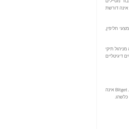
ור מטיילים
 אינה דורשת
עי חליפין,
Scan t מרחיב את הקריפטוגרפיה מניהול תיקי
 דיגיטליים
הצהרת אחריות: Scan To Pay הוא ממשק טכני המסופק על ידי Bitget. שירותי תשלום ניתנים אך ורק על ידי ספקי שירותי תשלום חיצוניים. Bitget אינה