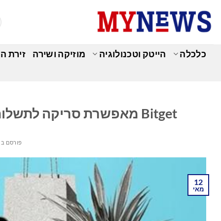
Ski
t
conten
כלכלה
הייטק וטכנולוגיה
מוזיקה ושירה
זירת ה
כ
Bitget מאפשרת סריקה לתשלום עבור תשלומים מיידים באמצעות USDT
פורסם ב
12
מאי