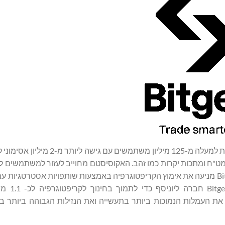
הגדולה בעולם המשרתת למעלה מ-125 מיליון משתמשים עם 
ניות, קרנות סל, סחורות, מט"ח ומתכות יקרות כמו זהב. האקוסיסטם מחוייב לעזור למשתמש
. בהתאם לאסטרטגיית ההש