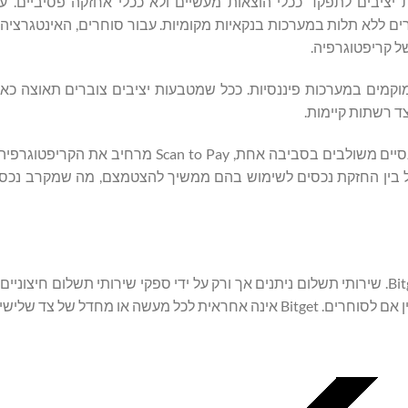
יבים לתפקד ככלי הוצאות מעשיים ולא ככלי אחזקה פסיביים. עב
רים ללא תלות במערכות בנקאיות מקומיות. עבור סוחרים, האינטגרציה
ל קריפטוגרפיה.
וקמים במערכות פיננסיות. ככל שמטבעות יציבים צוברים תאוצה כאמצ
ד רשתות קיימות.
במסגרת מודל UEX של Bitget, שבו מסחר, נכסים ושירותים פיננסיים משולבים בסביבה אחת, o Pay
דל בין החזקת נכסים לשימוש בהם ממשיך להצטמצם, מה שמקרב נכסים
מחדל של צד שלישי כלשהו.