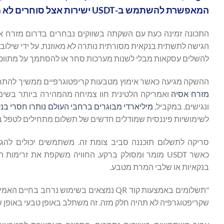
המאפשרת להשתמש ב-USDT ישירות אצל סוחרים לא מקוונים על ידי סריקת קודי QR בעת השימוש באפליקציית Bitget.
הגישה לתשתית בנקאית מסורתית נותרה לא מאוזנת. על ידי שילו
להשלים עסקאות מבלי לשנות מערכות סחר או להסתמך על מתווכי
ההשקה מגיעה כאשר אימוץ מטבעות קריפטוגרפיים ממשיך להתר
מזרח אסיה
ואמריקה הלטינית חוו צמיחה מהמהירה ביותר בשימוש
ונגישים. במקביל,
מיליארדי מבוגרים ברחבי העולם נותרו חסרי בנ
לשימושיות פיננסית שמודלים חדשים של תשלום מתחילים לטפל בו
כאשר USDT מומר ומסולק ברקע. החוויה משקפת את זרי
בנקאיות או שלבי המרת מטבע.
שקריפטוגרפיה לא תהיה חלק מזה. זה משתלב באופן טבעי באופן ש