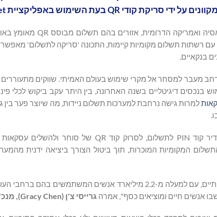
התכונה זמינה כעת עם השקתה בשווקים נבחרים בדרום מזרח אסיה וא
ב עם רשתות תשלום מקומיות קיימות, התכונה 'סריקה לתשלום' מאפש
ם בנקאיים.
חב מעבר למסחר אל מקרי שימוש בעולם האמיתי. שווקים מתעוררים
 בנכסים דיגיטליים בשנה האחרונה, בין היתר עקב ביקוש לכלי פיננס
קאות
למרות גישה נרחבת למערכות תשלום ניידות, מה שיוצר פער בין ג
.
סריקה לתשלום תוכננה סביב צומת זה. משתמשים יכולים להגדיר קוד PIN לתשלום, לסרוק קוד QR 
מות התשלום המקומיות המוכרות, תוך ביטול הצורך ביציאה ידנית מהמע
"תשלומים באמצעות קוד QR נמצאים בשימוש נרחב בחיים האמיתיים, עם למעלה מ-2.2 מיליארד אנשים המשתמשים
בו אנשים חיים ומוציאים כסף", אמרה
גרייסי צ'ן (
Gracy Chen
), מנכ