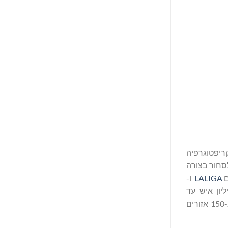
גישה ליותר מ-2 מיליון אסימוני קריפטוגרפיה
ים לסחור בצורה
LALIGA
ו-
פעה הגלובלית שלה, Bitget חברה ליוניסף כדי לתמוך בחינוך לקריפטוגרפיה לכ- 1.1 מיליון איש עד
2027. Bitget מובילה כיום את שוק מטבעות ה-TradFi, ומספקת את העמלות הנמוכות ביותר בתעשייה ואת הנזילות הגבוהה ביותר ב-150 אזורים