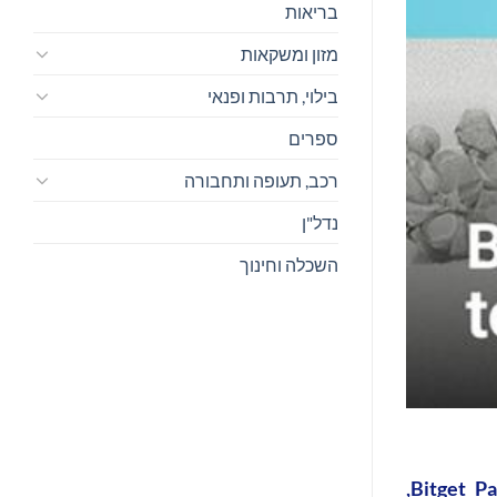
בריאות
מזון ומשקאות
בילוי, תרבות ופנאי
ספרים
רכב, תעופה ותחבורה
נדל"ן
השכלה וחינוך
Bitget, הבורסה האוניברסלית (UEX) הגדולה בעולם, הציגה את התכונה 'סריקה לתשלום' החדשה שלה ב-Bitget Pay,