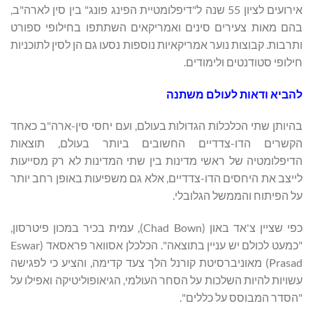
אירועים לציון 55 שנה ל"דיפלומטיית הפינג פונג" בין סין לארה"ב,
בהם מאות צעירים סינים ואמריקאים השתתפו בחילופי ספורט
ותרבות. קבוצות נוער אמריקאיות נוספות נסעו גם הן לסין לתוכניות
חילופי סטודנטים ולימודים.
להביא ודאות לעולם משתנה
בהיותן שתי הכלכלות הגדולות בעולם, ועם יחסי סין-ארה"ב כאחד
הקשרים הדו-צדדיים החשובים ביותר בעולם, תוצאות
הדיפלומטיה של ראשי מדינות בין שתי המדינות לא רק מסייעות
לייצב את היחסים הדו-צדדיים, אלא גם משפיעות באופן רחב יותר
על הפיתוח והממשל הגלובלי.
כפי שציין צ'אד באון (Chad Bown), עמית בכיר במכון פיטרסון,
"כמעט לכולם יש עניין בתוצאה". הכלכלן אסוואר פראסאד (Eswar
Prasad) מאוניברסיטת קורנל הלך צעד קדימה, והציע כי לפגישה
עשויות להיות השלכות על הסחר העולמי, הגיאופוליטיקה ואפילו על
"הסדר המבוסס על כללים".