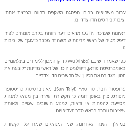
עבור משקיפים רבים, הפסגה משקפת תקווה מרכזית אחת:
יציבות ביחסים הדו-צדדיים.
ראיונות שערכה CGTN מראים דעה רווחת בקרב מומחים לפיה
דיפלומטיה של ראשי מדינות שימשה זה מכבר כ"עוגן" של יציבות
זו.
כפי שאמר וו שינבו (Wu Xinbo), דיקן המכון ללימודים בינלאומיים
באוניברסיטת פודאן, דיפלומטיה כזו של ראשי מדינות "קובעת את
הטון ומגדירה את הכיוון" של הקשרים הדו-צדדיים.
פרופסור חבר, סון טאיי (Sun Taiyi), מאוניברסיטת כריסטופר
ניופורט, ציין באופן דומה כי תקשורת ישירה בין מנהיג למנהיג
מסייעת להפחית אי ודאות, למנוע חישובים שגויים ולאותת
שיציבות נותרה בראש סדר העדיפויות.
במהלך השנה האחרונה, שני המנהיגים שמרו על תקשורת