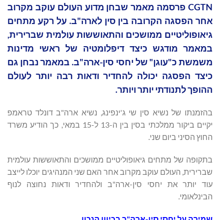
CGTN פרסמה מאמר שבחן מדוע העולם עוקב מקרוב
אחר הפסגה הקרובה בין סין לארה"ב. על רקע מתחים
גיאופוליטיים ממושכים והתאוששות עולמית שברירית,
במאמר מודגש כיצד דיפלומטיה של ראשי מדינות
משמשת כ"עוגן" של יחסי סין-ארה"ב. במאמר נבחן גם
כיצד הפסגה יכולה להחדיר ודאות רבה יותר לעולם
ההופך לתנודתי יותר ויותר.
בהזמנתו של נשיא סין שי ג'ינפינג, נשיא ארה"ב דונלד טראמפ
יקיים ביקור ממלכתי בסין בין ה-13 ל-15 במאי, כך הודיע ​​משרד
החוץ הסיני ביום שני.
בתקופה של מתחים גיאופוליטיים ממושכים והתאוששות עולמית
שברירית, העולם עוקב מקרוב אחר האם שני המנהיגים יוכלו לייצב
עוד יותר את יחסי סין-ארה"ב ולהחדיר ודאות נחוצה לנוף
הבינלאומי.
שמירה על יחסי סין-ארה"ב בכיוון הנכון