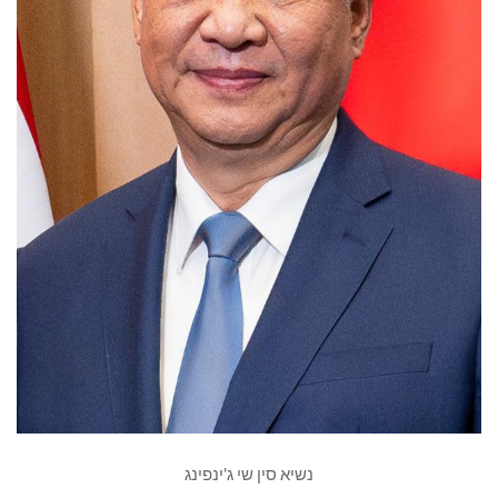
נשיא סין שי ג'ינפינג