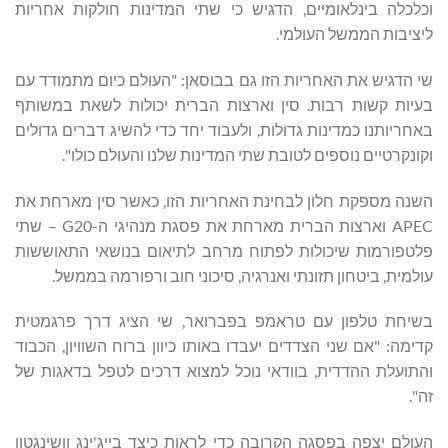
וכלכלה בינלאומיים, הדגיש כי שתי המדינות חולקות אחריות
ליציבות הממשל העולמי.
שי הדגיש את האחריות הזו גם בבוסאן: "העולם כיום מתמודד עם
בעיות קשות רבות. סין וארצות הברית יכולות לשאת במשותף
באחריותנו כמדינות גדולות, ולעבוד יחד כדי להשיג דברים גדולים
וקונקרטיים נוספים לטובת שתי המדינות שלנו והעולם כולו".
השנה מספקת חלון לבחינת האחריות הזו, כאשר סין מארחת את
APEC וארצות הברית מארחת את פסגת מנהיגי ה-G20 – שתי
פלטפורמות שיכולות לפתוח מרחב לתיאום בנושאי התאוששות
עולמית, ביטחון תזונתי ואנרגיה, סיכוני חוב ורפורמה בממשל.
בשיחת טלפון עם טראמפ בפברואר, שי הציג דרך פרגמטית
קדימה: "אם שני הצדדים יעבדו באותו כיוון ברוח השוויון, הכבוד
והתועלת ההדדית, בוודאי נוכל למצוא דרכים לטפל בדאגות של
זה".
העולם יצפה בפסגה הקרובה כדי לראות כיצד בייג'ינג וושינגטון