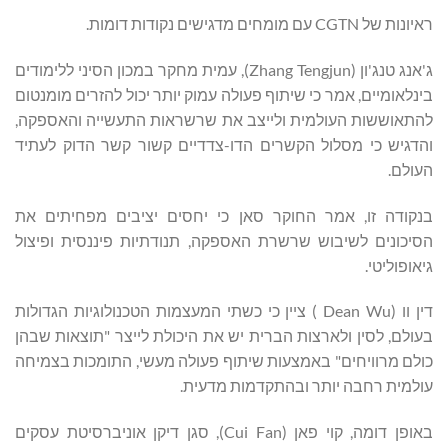
ראיונות של CGTN עם מומחים מדגישים נקודות דומות.
ג'אנג טנג'ון (Zhang Tengjun), עמית מחקר במכון הסיני ללימודים
בינלאומיים, אמר כי שיתוף פעולה עמוק יותר יכול להזרים מומנטום
להתאוששות העולמית ולייצב את שרשראות התעשייה והאספקה,
והדגיש כי מסלול הקשרים הדו-צדדיים קשור קשר הדוק לעתיד
העולם.
בנקודה זו, אמר החוקר סאן כי יחסים יציבים מפחיתים את
הסיכונים לשיבוש שרשרת האספקה, תנודתיות פיננסית ופיצול
גיאופוליטי.
דין וו (Dean Wu ) ציין כי כשתי המעצמות הטכנולוגיות הגדולות
בעולם, לסין ולארצות הברית יש את היכולת לייצר "תוצאות שבהן
כולם מרוויחים" באמצעות שיתוף פעולה מעשי, התומכות בצמיחה
עולמית רחבה יותר ובהתקדמות מדעית.
באופן דומה, קוי פאן (Cui Fan), סגן דיקן אוניברסיטת עסקים