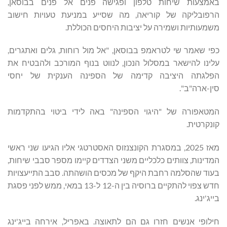
באמצעות שיחות טלפון ופגישה פנים אל פנים בבוסאן,
הרפובליקה של קוריאה, מה שסייע במניעת טעויות חישוב
משמעותיות ושמירה על יציבות היחסים הכוללת.
כפי שאמר שי לטראמפ בבוסאן, "אל מול רוחות, גלים ואתגרים,
עלינו להישאר במסלול הנכון, לנווט בנוף המורכב ולהבטיח את
הפלגתה היציבה קדימה של הספינה הענקית של יחסי
סין-ארה"ב".
המטאפורה של "היגוי הספינה" באה לידי ביטוי בהתקדמות
קונקרטית.
מאז 2025, במסגרת הקונצנזוס האסטרטגי אליו הגיעו שני ראשי
המדינות, צוותים כלכליים משני הצדדים קיימו מספר סבבי שיחות,
בעוד שהסלמה רחבת היקף של מכסים הושהתה. סבב התייעצויות
חדש צפוי להתקיים ברוסיה בין ה-12 ל-13 במאי, ממש לפני פסגת
בייג'ינג.
חילופי אנשים חזרו גם הם לתאוצה. באפריל, אירחה בייג'ינג