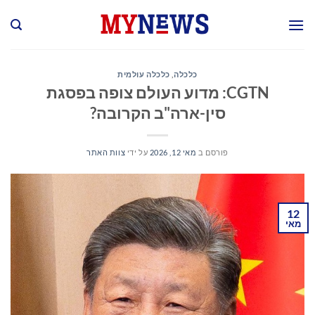
Ski
t
conten
כלכלה
,
כלכלה עולמית
CGTN: מדוע העולם צופה בפסגת
סין-ארה"ב הקרובה?
פורסם ב
מאי 12, 2026
על ידי
צוות האתר
12
מאי