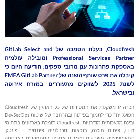
Cloudfresh, בעלת הסמכה של GitLab Select and
Professional Services Partner ומובילה עולמית
באספקת פתרונות ענן מרובי ספקים, הודיעה היום כי
קיבלה את פרס שותף השנה של EMEA GitLab Partner
לשנת 2025 לשווקים מתעוררים במזרח אירופה
ובישראל.
הכרה זו משקפת את המסירות של כל הארגון של Cloudfresh
הפועל יחד כדי לתמוך בפיתוח ובהרחבה של שיטות DevSecOps
ובינה מלאכותית מודרניות. Cloudfresh תומכת בארגונים בתחומי
ה-IT, פיתוח תוכנה, בנקאות, טכנולוגיה פיננסית – פינטק,
טלקומוניקציה, משחקים ומגזרים אחרים המתמקדים באבטחה