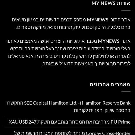
אודות MY NEWS
אתר התוכן
MYNEWS
מספק תכנים חדשותיים במגוון נושאים
בהם כלכלה, הייטק וטכנולוגיה, תרבות ופנאי, מוזיקה וספרים.
אתר
MYNEWS
מכבד את זכויות היוצרים ועושה מאמצים לאיתור
בעלי הזכויות. במידה וזיהית יצירה שהנך בעל הזכויות בה ותבקש
להסירה או לחילופין לדרוש קבלת קרדיט ביצירה זו, אנא פני אלינו
לבירור סך זכויותיך באמצעות הדוא"ל שבאתר.
מאמרים אחרונים
Hamilton Reserve Bank ו- SEE Capital Hamilton Ltd.‎ התקשרו
בהסכם שיווק והפניית לקוחות
PU Prime מרחיבה את המסחר בזהב עם השקת XAUUSD247
Corpay Cross-Border מונתה לשותפת המט"ח הרשמית של