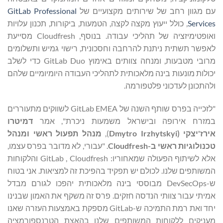
עם מגוון רחב של שירותים מקצועיים של
GitLab Professional
Services
, כולל ייעוץ מקצה לקצה, הטמעות, ביקורות, תכנון עלויות
ואופטימיזציה של תהליכי עבודה. בנוסף, Cloudfresh מסייעת
לאפשר תשתית ניתנת להרחבה וחסכונית, רישוי גמיש ותשלומים
מרובי מטבעות, ומנחה צוותים באימוץ GitLab Duo כדי לשלב
יכולות מונעות בינה מלאכותית לתהליכי העבודה היומיומיים שלהם
ולהתכונן לעדכוני פלטפורמה.
"לזכייה בפרס שותף השנה של GitLab EMEA לשווקים מתעוררים
במזרח אירופה ובישראל משמעות ניכרת", אמר
דמיטרו
אירז'יצקי (
Dmytro Irzhytskyi
),
מנהל תפעול ראשי ומנהל
טכנולוגיות ראשי ב-
Cloudfresh
. "עבורי, לא מדובר בפרס עצמו,
אלא לשיתוף הפעולה שמאחוריו: GitLab , Cloudfresh והלקוחות
המשותפים שלנו. לכולם יש תפקיד בהפיכת זה למציאות. אני בטוח
ש-DevSecOps מבוססי בינה מלאכותית יהפכו לגורם מבדל
אמיתי עבור צוותי הנדסה חזקים. פרס זה משקף את האמון שבנינו
יחד ואת רמת התמיכה ש-GitLab מספקת באמצעות העזרה שאנו
מעניקים ללקוחות המשותפים שלנו בהאצת הטרנספורמציה