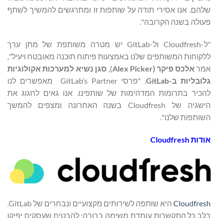
שלהם. אנו אסירי תודה על שותפות זו ומתרגשים להמשיך לשתף
פעולה בשנה הקרובה".
"ל-Cloudfresh ול-GitLab יש מטרה משותפת של מתן ערך
ללקוחות המשותפים שלנו באמצעות פיתוח תוכנה מאובטח ויעיל",
אמר
אלכס פיקר (
Alex Picker
),
סגן נשיא למערכות אקולוגיות
גלובליות ב-
GitLab
. "פרסי GitLab’s Partner מאפשרים לנו
להכיר בתרומות המדהימות של שותפינו. אנו גאים לחגוג את
הישגיה של Cloudfresh בשנה האחרונה ומצפים להמשך
השותפות שלנו".
אודות
Cloudfresh
Cloudfresh
היא שותפה לשירותים מקצועיים ונבחרים של GitLab.
בלב כל התקשרות עומדת משימה ברורה: להבטיח שעסקים יפיקו