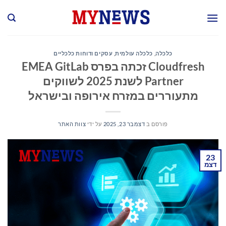
Ski
t
conten
כלכלה
,
כלכלה עולמית
,
עסקים ודוחות כלכליים
Cloudfresh זכתה בפרס EMEA GitLab
Partner לשנת 2025 לשווקים
מתעוררים במזרח אירופה ובישראל
פורסם ב
דצמבר 23, 2025
על ידי
צוות האתר
23
דצמ