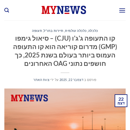
Ski
t
conten
כלכלה
,
כלכלה עולמית
,
תיירות בחו"ל
,
תעופה
קו התעופה ג'ג'ו (CJU) – סיאול גימפו
(GMP) מדרום קוריאה הוא קו התעופה
העמוס ביותר בעולם בשנת 2025, כך
חושפים נתוני OAG האחרונים
פורסם ב
דצמבר 22, 2025
על ידי
צוות האתר
22
דצמ