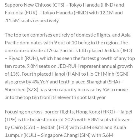
Sapporo New Chitose (CTS) – Tokyo Haneda (HND) and
Fukuoka (FUK) – Tokyo Haneda (HND) with 12.1M and
11.5M seats respectively.
The top ten comprises entirely of domestic flights, and Asia
Pacific dominates with 9 out of 10 being in the region. The
one route outside of Asia Pacific is fifth placed Jeddah (JED)
– Riyadh (RUH), which has seen the fastest growth of any top
ten route. 9.8M seats on JED-RUH represent annual growth
of 13%. Fourth placed Hanoi (HAN) to Ho Chi Minh (SGN)
also grew by 4% YoY and tenth placed Shanghai (SHA) –
Shenzhen (SZX) has seen capacity increase by 5% to move
into the top ten from its eleventh spot last year.
Focusing on cross-border flights, Hong Kong (HKG) – Taipei
(TPE) is the busiest route of 2025 with 6.8M seats followed
by Cairo (CAI) – Jeddah (JED) with 5.8M seats and Kuala
Lumpur (KUL) – Singapore Changi (SIN) with 5.6M.