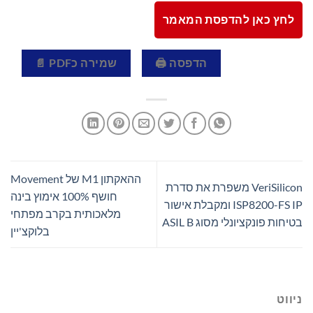
לחץ כאן להדפסת המאמר
הדפסה 🖨
שמירה כPDF 📄
ההאקתון M1 של Movement
VeriSilicon משפרת את סדרת
חושף 100% אימוץ בינה
ISP8200-FS IP ומקבלת אישור
מלאכותית בקרב מפתחי
בטיחות פונקציונלי מסוג ASIL B
בלוקצ'יין
ניווט