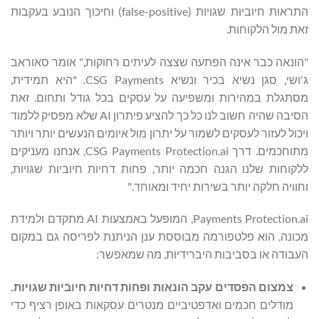
התראות חיוביות שגויות (false-positive) וחיכוך הנובע בעקבות
זאת מול הלקוחות.
"הונאה כבר אינה הפתעה שצצה לעיתים רחוקות," אומר סאוראב
ג'ושי, סגן נשיא בכיר ונשיא CSG Payments. "היא תמידית,
מסתגלת במהירות ומשפיעה על עסקים בכל גודל ותחום. זאת
הסיבה שהיה חשוב לנו כל כך להציע פיתרון AI שלא מפסיק ללמוד
ויכול לעזור לעסקים לשמור על יתרון מול איומים הנעשים יותר ויותר
מתוחכמים. דרך CSG Payments Protection.ai, אנחנו מעניקים
ללקוחות שלנו הגנה חכמה יותר, פחות דחיות חיוביות שגויות,
וחוויה חלקה יותר בשירות יחיד ומאוחד."
Payments Protection.ai, המופעל באמצעות AI מתקדם ולמידת
מכונה, הוא פלטפורמה מבוססת ענן הניתנת לפריסה גם במקום
העבודה או בסביבות היברידיות, מה שמאפשר:
צמצום הפסדים עקב הונאות ופחות דחיות חיוביות שגויות.
מודלים חכמים ואדפטיביים מנטרים עסקאות באופן רציף כדי