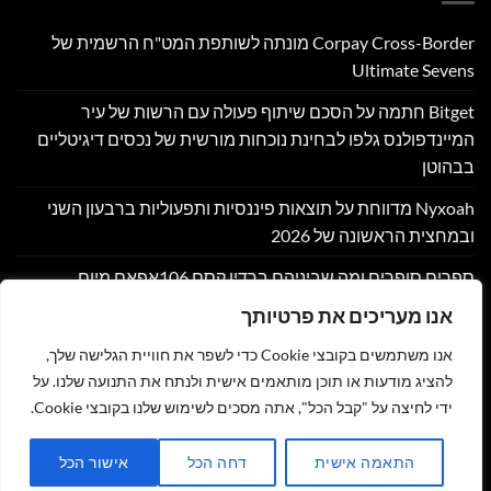
Corpay Cross-Border מונתה לשותפת המט"ח הרשמית של
Ultimate Sevens
Bitget חתמה על הסכם שיתוף פעולה עם הרשות של עיר
המיינדפולנס גלפו לבחינת נוכחות מורשית של נכסים דיגיטליים
בבהוטן
Nyxoah מדווחת על תוצאות פיננסיות ותפעוליות ברבעון השני
ובמחצית הראשונה של 2026
ספרים סופרים ומה שביניהם ברדיו קסם 106אפאם מיום
05/08/26
אנו מעריכים את פרטיותך
שוק אסימוני המניות מזנק ב-140% ב-2026 בהתאם למיפוי השוק
אנו משתמשים בקובצי Cookie כדי לשפר את חוויית הגלישה שלך,
במחקר חדש של DeFiLlama
להציג מודעות או תוכן מותאמים אישית ולנתח את התנועה שלנו. על
ידי לחיצה על "קבל הכל", אתה מסכים לשימוש שלנו בקובצי Cookie.
צור קשר
הצהרת נגישות
מדיניות פרטיות
תקנון
שליחת מאמר לאתר
התאמה אישית
דחה הכל
אישור הכל
כל הזכויות שמורות 2026 ©
זהר נוי - MY NEWS