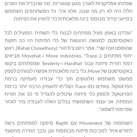
שפתחו אפליקציות לאורך מגוון קטגוריות. מה שהבדיל את הזוכים
הללו היה לא רק ​​מה שבנו, אלא איך: כל המשתתפים השתמשו
בסייעני קידוד מבוססי בינה מלאכותית כדי להאיץ את הפיתוח.
"עודדנו באופן פעיל מפתחים לבנות כלי תשתית המועילים לכל
האקוסיסטם. למעשה, ההגשות של כלי הפיתוח היו כה חזקות
שהוספנו זוכה שני", אמר רהט צ'ודהורי (Rahat Chowdhury), ראש
יחסי מפתחים ב-Move Industries. "Trace ו-Movehat מביאים
רמת חוויית פיתוח עבור Hardhat ו-Tenderly שמפתחים ביקשו
באקוסיסטם של Move. כלי בינה מלאכותית אפשרו לצוותים לספק
ממשקי משתמש מלוטשים תוך כדי עבודה מעמיקה ברמת
הפרוטוקול. צוותים כמו Trace הצליחו להעמיק הרבה יותר ברמת
הפרוטוקול ולספק כלי פיתוח שיכולים להגדיל פי 10 את חוויית
המפתח. אני עצמי השתמשתי בכלים האלה לעבודה מיד לאחר
שסיימתי לשפוט".
השותפות של Movement עם Replit סיפקה למפתחים גישה
לחודש אחד לסביבות פיתוח מבוססות ענן, ובכך הסירה מחסומי