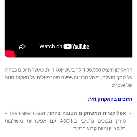
ההאקתון העניק 30,000 דולר בשש קטגוריות, כאשר הזוכים נבחרו
על סמך תועלת, ביצוע טכני והשפעה פוטנציאלית על האקוסיסטם
של Move:
הזוכים בהאקתון
M1
:
אפליקציית המשחקים הטובה ביותר
: The Fallen Court –
סורק מבוכים נרטיבי ב-ASCII עם אפשרויות משולבות
בלוקצ'יין ומוות קבוע ברשת