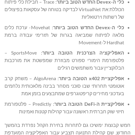
כלי ה-
Devex
החדש הטוב ביותר
: Trace – חבילת כלי פיתוח
הכוללת את VirtualNet לבדיקה בטוחה של עסקאות בפיצולים
של רשתות וירטואליות
כלי ה-
Devex
החדש הטוב ביותר
: Movehat- ערכת כלים
מלאה לפיתוח שמביאה בגרות של תזרימי עבודה ברמת
Hardhat ל-Movement
האפליקציה הצרכנית הטובה ביותר
: SportsMove –
פלטפורמת הימורי ספורט מבוזרת שמפשטת את מורכבות
הבלוקצ'יין עבור משתמשים רגילים
אפליקציית
x402
הטובה ביותר
: AlgoArena – משחק קרב
אוטומטי תחרותי שבו סוכני מסחר בבינה מלאכותית נלחמים
בעדכוני מחירים קריפטוגרפים שמתבצעים בזמן אמת
אפליקציית ה-
DeFi
הטובה ביותר
: Predictly – פלטפורמת
חיזוי שוק חברתית ראשונה עבור קהילות קטנות ואמינות
חמש קבוצות ימשיכו גם לתחרות בחירת הקהל נפרדת בהמשך
החודש, שם קהילת התנועה תצביע עבור האפליקציה המועדפת