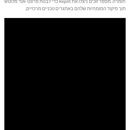
חומרה. מספר זוכים ניצלו את Replit כדי לבנות פרונט-אנד מלוטש
תוך מיקוד המומחיות שלהם באתגרים טכניים מרכזיים.