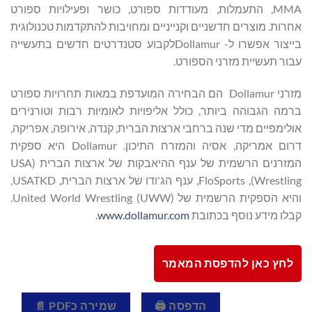
MMA, התעמלות, מעודדות ספורט, כושר ופעילויות ספורט
אחרות. מוצרים חדשניים וקנייניים ומחויבות להתקדמות טכנולוגית
בייצור אפשרו ל- Dollamurלקבוע סטנדרטים חדשים בתעשייה
עבור תעשיית מזרני הספורט.
מזרני Dollamur הם הבחירה המועדפת במאות תחרויות ספורט
ברמה הגבוהה ביותר, כולל אליפויות לאומיות רבות וטורנירים
אולימפיים מדי שנה ברחבי ארצות הברית, קנדה, אירופה, אפריקה,
דרום אמריקה, אסיה והמזרח התיכון. Dollamur היא ספקית
המזרנים הרשמית של ענף ההיאבקות של ארצות הברית (USA
Wrestling), FloSports, ענף הג'ודו של ארצות הברית, USATKD,
והיא הספקית הרשמית של United World Wrestling (UWW).
קבלו מידע נוסף בכתובת
www.dollamur.com
.
לחץ כאן להדפסת המאמר
הדפסה 🖨
שמירה כPDF 📄