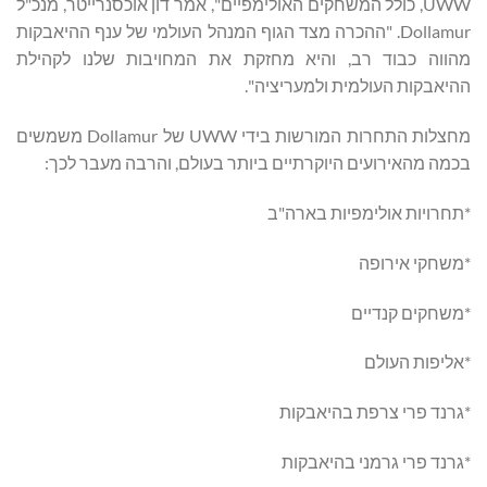
UWW, כולל המשחקים האולימפיים", אמר דון אוכסנרייטר, מנכ"ל
Dollamur. "ההכרה מצד הגוף המנהל העולמי של ענף ההיאבקות
מהווה כבוד רב, והיא מחזקת את המחויבות שלנו לקהילת
ההיאבקות העולמית ולמעריציה".
מחצלות התחרות המורשות בידי UWW של Dollamur משמשים
בכמה מהאירועים היוקרתיים ביותר בעולם, והרבה מעבר לכך:
*תחרויות אולימפיות בארה"ב
*משחקי אירופה
*משחקים קנדיים
*אליפות העולם
*גרנד פרי צרפת בהיאבקות
*גרנד פרי גרמני בהיאבקות