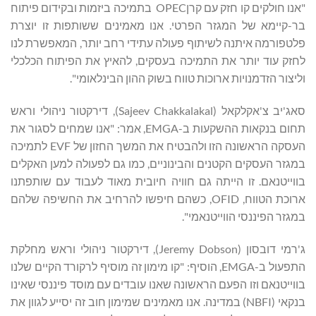
"אנו חולקים קו חזק עם קרןOPEC בתמיכה ביזמות ובקידום פיתוח
בר-קיימא של המגזר הפרטי. אנו מאמינים ששותפות זו יוצרת
פלטפורמה איתנה לשיתוף פעולה עתידי רחב יותר, המאפשרת לנו
לחזק עוד יותר את התמיכה בעסקים, להאיץ את הפיתוח הכלכלי
וליצור הזדמנויות ארוכות טווח בשוק ההון הבינלאומי".
סאג'יב צ'אקלקאל (Sajeev Chakkalakal), דירקטור ניהולי וראש
תחום בנקאות ההשקעות ב-EMGA, אמר: "אנו שמחים לסגור את
העסקה הראשונה הזו ולהבטיח את המשך החזון של EVF לתמיכה
במגזר העסקים הקטנים והבינוניים, כמו גם לפעולה למען האקלים
בווייטנאם. זו הייתה גם חוויה חיובית מאוד לעבוד עם שותפתנו
ארוכת הטווח, OFID, כשהם חיפשו להרחיב את החשיפה שלהם
במגזר הפיננסי הווייטנאמי".
ג'רמי דובסון (Jeremy Dobson), דירקטור ניהולי וראש מחלקת
התפעול ב-EMGA, הוסיף: "קו מימון זה מוסיף לרקורד הקיים שלנו
בווייטנאם וזו הפעם הראשונה שאנו עובדים עם מוסד פיננסי שאינו
בנקאי (NBFI) במדינה. אנו מאמינים שמימון חוב זה יסייע לגוון את