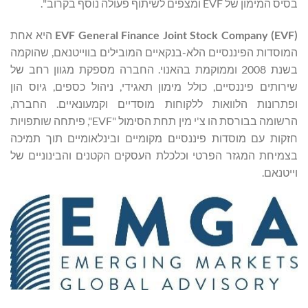
בסיס המימון של EVF ומצפים לשיתוף פעולה נוסף בקרוב".
EVF General Finance Joint Stock Company (EVF)
היא אחת
המוסדות הפיננסיים הלא-בנקאיים המובילים בווייטנאם, שהוקמה
בשנת 2008 וממוקמת בהאנוי. החברה מספקת מגוון רחב של
שירותים פיננסיים, כולל מימון תאגידי, ניהול כספים, גיוס הון
ופתרונות הלוואות ללקוחות מוסדיים וקמעונאיים. החברה,
הרשומה בבורסת הו צ'י מין תחת הסימול "EVF", פיתחה שותפויות
חזקות עם מוסדות פיננסיים מקומיים ובינלאומיים תוך תמיכה
בצמיחת המגזר הפרטי וכלכלת העסקים הקטנים והבינוניים של
וייטנאם.