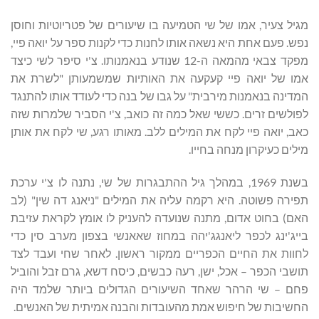
מגיל צעיר, אמו של שי הטמיעה בו שיעורים של פטריוטיות וחוסן
נפש. פעם אחת היא נשאה אותו לחנות כדי לקנות ספר על יואה פיי,
מפקד צבאי מהמאה ה-12 שנודע בנאמנותו. צ'י סיפר לשי כיצד
אמו של יואה פיי קעקעה את האותיות שמשמעותן "לשרת את
המדינה בנאמנות מירבית" על גבו של בנה כדי לעודד אותו להתנגד
לפולשים זרים. כששי שאל כמה זה כואב, צ'י הסביר שלמרות שזה
כאב, יואה פיי לקח את המילים ללב. מאותו רגע, שי לקח את אותן
מילים כעיקרון מנחה בחייו.
בשנת 1969, במהלך גיל ההתבגרות של שי, נתנה לו צ'י ערכת
תפירה פשוטה. היא רקמה עליה את המילים "ניאנג דה שין" (לב
האם) בחוט אדום, מתנה שנועדה להעניק לו אומץ לקראת עזיבת
בייג'ינג לכפר ליאנגג'יהה במחוז שאאנשי בצפון מערב סין כדי
לחוות את החיים הכפריים ממקור ראשון. לאחר שחי ועבד לצד
תושבי הכפר – אכל, ישן, רעה כבשים, כיסח דשא, גרם זבל והוביל
פחם – שי הרהר שאחד השיעורים הגדולים ביותר שלמד היה
החשיבות של חיפוש אמת מהעובדות והבנה אמיתית של האנשים.