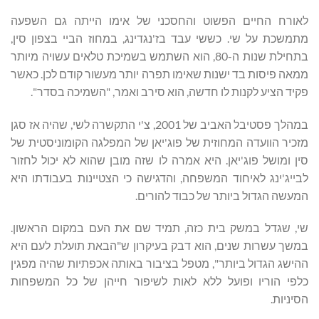
לאורח החיים הפשוט והחסכני של אימו הייתה גם השפעה
מתמשכת על שי. כששי עבד בז'נגדינג, במחוז הביי בצפון סין,
בתחילת שנות ה-80, הוא השתמש בשמיכת טלאים עשויה מיותר
ממאה פיסות בד ישנות שאימו תפרה יותר מעשור קודם לכן. כאשר
פקיד הציע לקנות לו חדשה, הוא סירב ואמר, "השמיכה בסדר".
במהלך פסטיבל האביב של 2001, צ'י התקשרה לשי, שהיה אז סגן
מזכיר הוועדה המחוזית של פוג'יאן של המפלגה הקומוניסטית של
סין ומושל פוג'יאן. היא אמרה לו שזה מובן שהוא לא יכול לחזור
לבייג'ינג לאיחוד המשפחה, והדגישה כי הצטיינות בעבודתו היא
המעשה הגדול ביותר של כבוד להורים.
שי, שגדל במשק בית כזה, תמיד שם את העם במקום הראשון.
במשך עשרות שנים, הוא דבק בעיקרון ש"הבאת תועלת לעם היא
ההישג הגדול ביותר", מטפל בציבור באותה אכפתיות שהיה מפגין
כלפי הוריו ופועל ללא לאות לשיפור חייהן של כל המשפחות
הסיניות.