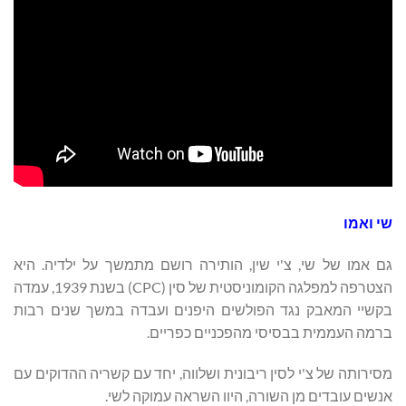
שי ואמו
גם אמו של שי, צ'י שין, הותירה רושם מתמשך על ילדיה. היא
הצטרפה למפלגה הקומוניסטית של סין (CPC) בשנת 1939, עמדה
בקשיי המאבק נגד הפולשים היפנים ועבדה במשך שנים רבות
ברמה העממית בבסיסי מהפכניים כפריים.
מסירותה של צ'י לסין ריבונית ושלווה, יחד עם קשריה ההדוקים עם
אנשים עובדים מן השורה, היוו השראה עמוקה לשי.