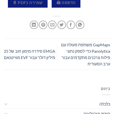
הדפסה 🖨
שמירה כPDF 📄
GapMaps משתפת פעולה עם
Panolytica כדי לספק נתוני
EMGA סידרה מימון חוב של 25
פילוח צרכנים מתקדמים עבור
מיליון דולר עבור EVF מווייטנאם
ערב הסעודית
ניווט
כלכלה
הייטק וטכנולוגיה