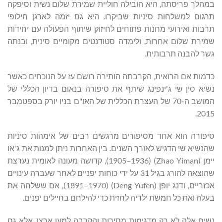
במהלך פריסתה, היא הובילה חוליית שמירת שלום נשית וסיפקה
תרגום למשלחות סיניות שביקרו. היא גם יזמה לארגן חילופי
תרבות ואירועי מחנות פתוחים לחיזוק שיתוף הפעולה עם יחידות
שמירת שלום אחרות, ולימדה סטודנטים מקומיים סינית, ובנתה
גשר להבנה תרבותית.
כדמות אם הרואית, הקרבתה הותירה רושם עז על הנוכחים כאשר
נשיא סין שי ג'ינפינג שיתף את סיפורה בנאום בדיון הכללי של
המושב ה-70 של העצרת הכללית של האו"ם בניו יורק בספטמבר
2015.
סיפורה הוא אחד מסיפורים מרגשים רבים של אימהות סיניות
שהנשיא שי הדגיש לאורך השנים. בין האחרות ניתן למנות את ג'או
יימן (Zhao Yiman) (1905–1936), קדושה מעונה לאומית נערצת
שהוצאה להורג בגיל 31 על ידי כוחות יפניים לאחר שעברה עינויים
אכזריים, ודנג יופן (Deng Yufen) (1891–1970), אם ששלחה את
בעלה ואת כל חמשת ילדיה לחזית כדי להילחם בחיילים יפנים.
נשים אלה לא רק מדגימות מסירות והקרבה למען ארצן, אלא גם