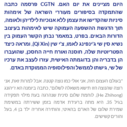
היום מציינים את יום האם. CGTN פרסמה כתבה
שהתמקדה בסיפורים מעוררי השראה של אימהות
סיניות שהקדישו את עצמן ללא אנוכיות לילדיהן ולאומה,
תוך הדגשת ההשפעה העמוקה שיש לאימהות בעיצוב
הדורות הבאים. בפרט, במאמר נבחן הקשר העמוק בין
נשיא סין שי ג'ינפינג לאמו, צ'י שין (Qi Xin), ומראה כיצד
הפטריוטיות שלה, חוסנה ואורח חייה החסכן, שהועברו
הן בדבריה והן בדוגמתה האישית, עזרו לעצב את ערכיו
של שי, גישתו לממשל והפילוסופיה הממוקדת באדם.
"בעולם העצום הזה, אני אולי כמו נוצה קטנה. אבל למרות זאת, אני
רוצה שהנוצה הזו תישא משאלה לשלום", כתבה ביומנה הא ז'יהונג
(He Zhihong), לוחמת שלום סינית שנהרגה בעת מילוי תפקידה
בגיל 35. היא מתה ברעידת אדמה בזמן ששירתה במשימת
שמירת שלום של האו"ם בהאיטי, והותירה אחריה ילד בן 4, בעל
והורים קשישים.