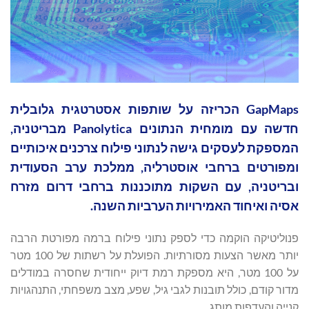
GapMaps הכריזה על שותפות אסטרטגית גלובלית
חדשה עם מומחית הנתונים Panolytica מבריטניה,
המספקת לעסקים גישה לנתוני פילוח צרכנים איכותיים
ומפורטים ברחבי אוסטרליה, ממלכת ערב הסעודית
ובריטניה, עם השקות מתוכננות ברחבי דרום מזרח
אסיה ואיחוד האמירויות הערביות השנה.
פנוליטיקה הוקמה כדי לספק נתוני פילוח ברמה מפורטת הרבה
יותר מאשר הצעות מסורתיות. הפועלת על רשתות של 100 מטר
על 100 מטר, היא מספקת רמת דיוק ייחודית שחסרה במודלים
מדור קודם, כולל תובנות לגבי גיל, שפע, מצב משפחתי, התנהגויות
קנייה והעדפות מותג.