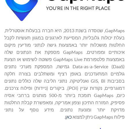
GapMaps, שנוסדה בשנת 2013, היא חברה בבעלות אוסטרלית,
בעלת יכולות גלובליות, המסייעת לארגונים במגוון תעשיות לקבל
החלטות מושכלות יותר באמצעות גישה לנתוני מודיעין מיקום
איכותיים ומפורטים. GapMaps מספקת את הנתונים שלה
באמצעות פלטפורמת GapMaps Live פשוטה לשימוש או הצעת
Data-as-a-Service (DaaS) גמישה, המספקת מערכי נתונים
גולמיים המתעדכנים באופן רציף ומשתלבים בצורה חלקה
בסביבות GIS, BI ואנליטיקה. נתוני הליבה שלה כוללים נתונים
דמוגרפיים, נקודות עניין (POI), ביקורים (ניידות) ופילוח צרכנים.
כיום, GapMaps תומכת ביותר מ-500 מותגים ברחבי אסיה
פסיפיק, המזרח התיכון וצפון אמריקה, ומאפשרת קבלת החלטות
מדויקת יותר ומונעת נתונים. מידע נוסף על נתוני
פילוח GapMaps ניתן למצוא
כאן
.