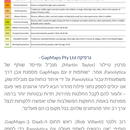
גרפיקה GapMaps Pty Ltd -
מרטין טיילור (Martin Taylor), מנכ"ל ומייסד שותף של
Panolytica, אמר: "שותפות זו עם GapMaps מסמנת אבן דרך
משמעותית עבור Panolytica. על ידי איחוד כוחות עם מובילת שוק,
אנו יכולים לספק נתוני פילוח מהדור הבא ליותר ארגונים מאי פעם
– ולעזור להם לקבל החלטות מהירות, חדות ובטוחות יותר ברמה
מפורטת באמת. החוזקות המשולבות שלנו יאפשרו ללקוחות לנצל
ערך רב יותר מהנתונים שלהם, בכל מקום בו הם פועלים".
רוב וילנטי (Rob Villanti), ראש תחום ה-DaaS ב-GapMaps,
הוסיף: "אנו נרגשים לשתף פעולה עם Panolytica כדי לספק