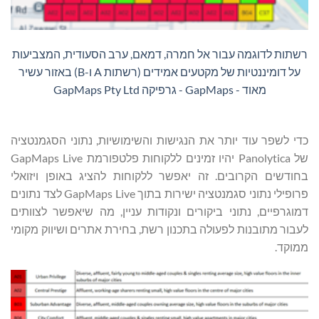
רשתות לדוגמה עבור אל חמרה, דמאם, ערב הסעודית, המצביעות
על דומיננטיות של מקטעים אמידים (רשתות A ו-B) באזור עשיר
מאוד - GapMaps - גרפיקה GapMaps Pty Ltd
כדי לשפר עוד יותר את הנגישות והשימושיות, נתוני הסגמנטציה
של Panolytica יהיו זמינים ללקוחות פלטפורמת GapMaps Live
בחודשים הקרובים. זה יאפשר ללקוחות להציג באופן ויזואלי
פרופילי נתוני סגמנטציה ישירות בתוך GapMaps Live לצד נתונים
דמוגרפיים, נתוני ביקורים ונקודות עניין, מה שיאפשר לצוותים
לעבור מתובנות לפעולה בתכנון רשת, בחירת אתרים ושיווק מקומי
ממוקד.