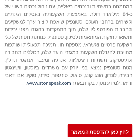
המתמחה בתשתיות ובנכסים ריאליים, עם ניהול נכסים בשווי של
כ-84 מיליארד דולר. באמצעות השקעותיה בעסקים הגנתיים
וקשיחים ברחבי העולם, סטונפיק שואפת ליצור ערך למשקיעים
ולחברות הפורטפוליו שלה, תוך התמקדות בהגנה מפני ירידות
ותשואות חזקות המותאמות לסיכון. סטונפיק, כנותנת חסות של כלי
השקעה פרטיים ואשראי, מספקת הון, תמיכה תפעולית ושותפות
מחויבת להגדלת השקעות במגזרי היעד שלה, הכוללים תחבורה
ולוגיסטיקה, תשתיות דיגיטליות, אנרגיה ומעבר אנרגטי ונדל"ן.
מטה סטונפיק נמצא בניו יורק עם משרדים ביוסטון, וושינגטון
הבירה, לונדון, הונג קונג, סיאול, סינגפור, סידני, טוקיו, אבו דאבי
וריאד. למידע נוסף, בקרו באתר
www.stonepeak.com
.
לחץ כאן להדפסת המאמר