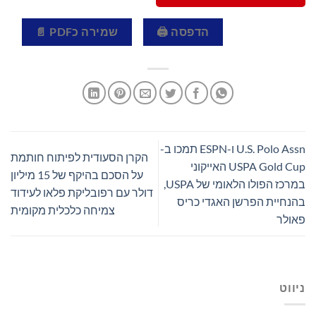
הדפסה 🖨
שמירה כPDF 📄
U.S. Polo Assn ו-ESPN תמכו ב-
הקרן הסעודית לפיתוח חותמת
USPA Gold Cup האייקוני
על הסכם בהיקף של 15 מיליון
במרכז הפולו הלאומי של USPA,
דולר עם רפובליקת פלאו לעידוד
בהנחיית הפרשן האגדי כריס
צמיחה כלכלית מקומית
פאולר
ניווט