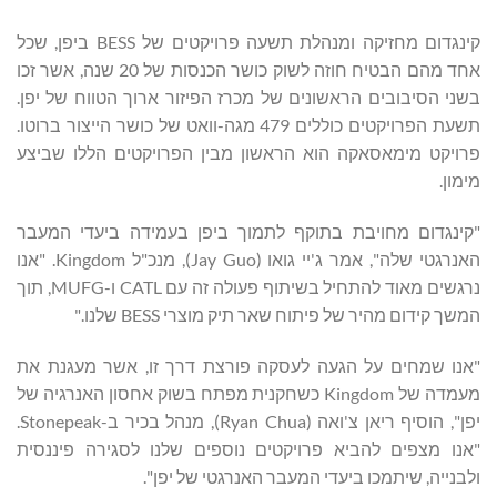
קינגדום מחזיקה ומנהלת תשעה פרויקטים של BESS ביפן, שכל
אחד מהם הבטיח חוזה לשוק כושר הכנסות של 20 שנה, אשר זכו
בשני הסיבובים הראשונים של מכרז הפיזור ארוך הטווח של יפן.
תשעת הפרויקטים כוללים 479 מגה-וואט של כושר הייצור ברוטו.
פרויקט מימאסאקה הוא הראשון מבין הפרויקטים הללו שביצע
מימון.
"קינגדום מחויבת בתוקף לתמוך ביפן בעמידה ביעדי המעבר
האנרגטי שלה", אמר ג'יי גואו (Jay Guo), מנכ"ל Kingdom. "אנו
נרגשים מאוד להתחיל בשיתוף פעולה זה עם CATL ו-MUFG, תוך
המשך קידום מהיר של פיתוח שאר תיק מוצרי BESS שלנו."
"אנו שמחים על הגעה לעסקה פורצת דרך זו, אשר מעגנת את
מעמדה של Kingdom כשחקנית מפתח בשוק אחסון האנרגיה של
יפן", הוסיף ריאן צ'ואה (Ryan Chua), מנהל בכיר ב-Stonepeak.
"אנו מצפים להביא פרויקטים נוספים שלנו לסגירה פיננסית
ולבנייה, שיתמכו ביעדי המעבר האנרגטי של יפן".