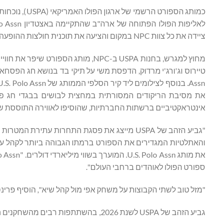
ציידה את כל צוות NPC במקום והציעה את תוכנית חולצות ההופעה שלה לכל הקבוצות המתמודדות ב-Gauntlet of Polo.
מחוץ למגרש, בחנות USPA ב-NPC, מותג 
אינטראקטיביים ברשתות החברתיות, שהוסיפו לאווירה התוססת של 
"גביע הזהב של USPA מייצג את פסגת התחרות עתיר
ספורט הפולו לאוהדים ברחבי העולם".
"מזל טוב לשתי הקבוצות על משחק אפי מול קהל שיא", הוסיף פרינס
גביע הזהב של USPA לשנת 2026, בהשתתפ