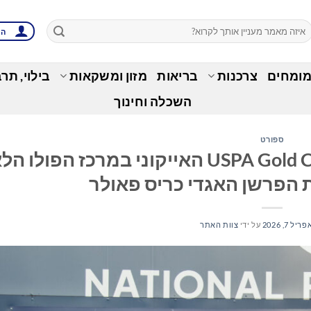
הת
מומחים
צרכנות
בריאות
מזון ומשקאות
בילוי, תר
השכלה וחינוך
ספורט
U.S. Polo Assn ו-ESPN תמכו ב-USPA Gold Cup האייקוני במרכז הפ
פריל 7, 2026
על ידי
צוות האתר