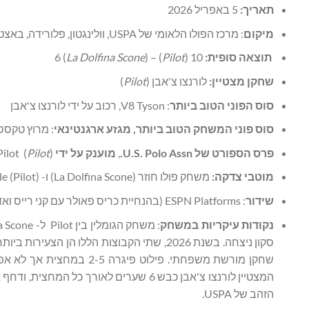
תאריך:
5 באפריל 2026
מיקום
: מרכז הפולו הלאומי של USPA, וולינגטון, פלורידה, באצטדיון מגרש הפולו של .S. Polo Assn.
תוצאה סופית:
10 (
Pilot
) – 6 (
)
La Dolfina Scone
שחקן מצטיין:
לורנצו צ'אבן (
Pilot
)
סוס הפוני הטוב ביותר
: V8 Tyson, רכוב על ידי לורנצו צ'אבן
סוס פוני המשחק הטוב ביותר, מגזע ארגנטינאי
: מרוץ טקסס 
פרס הספורט של
U.S. Polo Assn.
,
מוענק על ידי
)
Pilot
ilot (
מוטבי צדקה:
משחק פולו חוזר (La Dolfina Scone) ו- Work To Ride (Pilot)
שידור
: ESPN Platforms (בהנחיית כריס פאולר עם קני רייס ואדם סנואו), ו-Global Polo יוטיוב
נקודות עיקריות במשחק
המצטיין לורנצו צ'אבן כבש 6 שערים לאורך
הזהב של USPA.