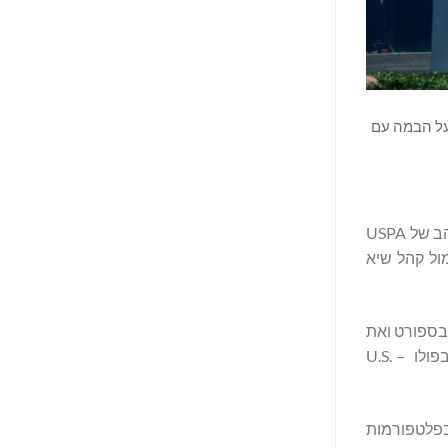
-2026, הקבוצה של פיילוט (#1 קרטיס פיילוט - 0, #2 מקנזי וייס - 6, #3 לורנצו צ'אבן - 7, #4 קמילו 'ג'טה' קסטניולה - 10) על הבמה עם
, המותג הרשמי של United States Polo Association – איגוד הפולו של ארצות הברית (USPA), תמכה בגאווה בגביע הזהב של USPA
יום הראשון של חג הפסחא, מול קהל שיא
ילים בספורט ואת
הסוסים האתלטים המובילים באחד האירועים התחרותיים והמצופים ביותר של עונת הפולו החורפית, לקראת אליפות ארה"ב הפתוחה בפולו – U.S.
פרשן האגדי של ESPN, כריס פאולר, ושודר בפלטפורמות