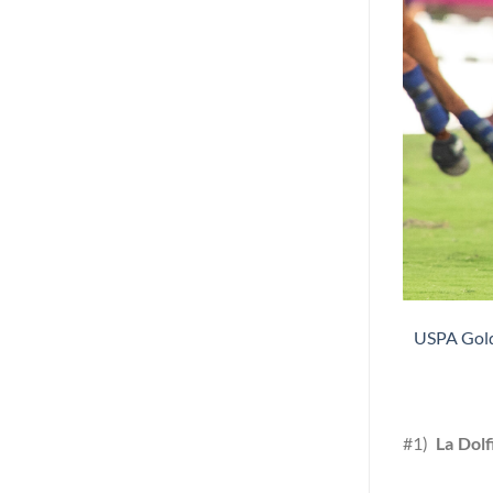
 קסטניולה מפיילוט ופורוטו קמביאסו מלה דולפינה סקונה נלחמים על הכדור בגמר USPA Gold Cup
(#1
La Dol