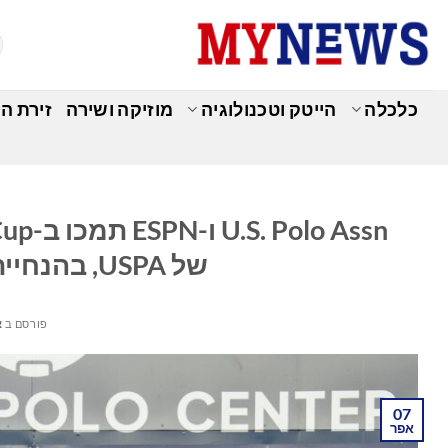
Ski
t
conten
כלכלה
הייטק וטכנולוגיה
מוזיקה ושירה
זירת ה
של USPA, בהנחיית הפרשן האגדי כריס פאולר
פורסם ב
א
07
אפר