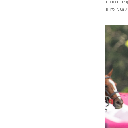
י רייס וחבר
זמני שידור