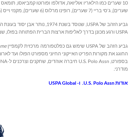
שערים), ג'סי בריי (7 שערים), רופינו מרלוס (6 שערים), מקנזי וייס (6 שערים) והכוכב הצעיר טימי דוטה (4 שערים).
USPA ורגע מכונן בדרך לאליפות ארצות הברית הפתוחה בפולו, שמתקיימת בין ה-1 ל-26 באפריל 2026 ב-NPC.
גביע הזהב של USPA שימש גם כפלטפורמה מרכזית לקמפיין
ame
החוגג את מקורות הפריט האייקוני החיוני מספורט הפולו ועד לארו
מודרני.
אודות
U.S. Polo Assn.
ו-
USPA Global