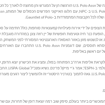
כמותג הספורט הרשמי של ארגון הפולו האמריקאי (USPA), נוכחותה של U.S. Polo Assn הורגשה הן על המגרש והן מחוצה
לאליפות הפולו הפתוחה של 
הספורט שיפר את חוויית הצופים על ידי אירוח פעילויות קמעונאיות סוחפות, כולל חתימה על
Assn. בנוסף לצילומים ליד קיר הסלפי הממותג של U.S. Polo Assn. או לנשנוש מזון באזור האסאדו הארגנטינאי המסורתי לפני 
את מסיבת הריקודים המסורתית במחצית לבושים בבגדי חג פסחא תוססים, שם דוגמניות ssn
יום ראשון באליפות.
ת המטרות לקראת אליפות ארה"ב הפתוחה בפולו, ומציג את הכישרון יוצא הדופן,
והאתלטיות המגדירים את הספורט ברמתו הגבו
את מותג U.S. Polo Assn. המוערך בשווי מיליארדי דולרים. "U.S. Polo Assn. גאה לתמוך בטורניר היסטורי זה ולהמשיך ליצור
.
ות רבים מהשחקנים המוכשרים ביותר בעולם, סיפק שוב רמה יוצאת דופן של תחרות, עם