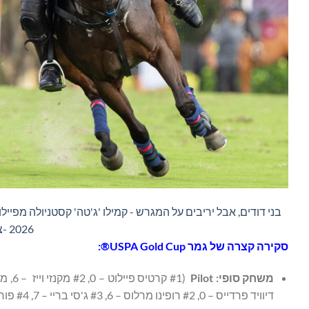
2026 -צילום Augustina Fonda -
סקירה קצרה של גמר
USPA Gold Cup®
:
משחק סופי:
Pilot
(#1 קרטיס פיילוט – 0, #2 מקנזי וייז – 6, מס' 3 לורנצו צ'אבן – 7, #4 קמילו 'ג'טה' קסטגנולה – 10) נגד
דיוויד פרדייס – 0, #2 רופינו מרלוס – 6, #3 ג'סי בריי – 7, #4 פורוטו קמביאסו – 10)