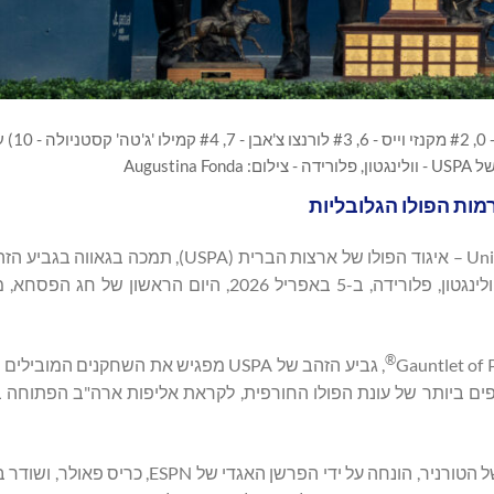
זוכי USPA Gold Cup ב
Augusti
(USPA Gold Cup® ) במרכז הפולו הלאומי של USPA (NPC) בוולינגטון, פלורידה, ב-5 באפריל 2026, ה
®
, גביע הזהב של USPA מפגיש את השחקנים המוב
גמר גביע הזהב של USPA, שהעלה עוד יותר את הבמה העולמית של הטורניר, הונחה על ידי ה