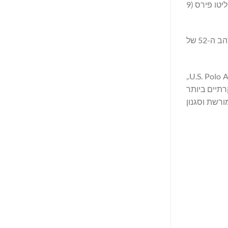
10 שערים כמו הילאריו אוליואה, אדולפו ופורוטו קמביאסו, תומאס פאנלו, וג'טה וברטו קסטניולה עלו למגרש, לצד כישרונות בולטים כמו פוליטו פירס (9
גביע הזהב של USPA, שנוסד בשנת 1974, נותר אבן יסוד בעונת הפולו האמריקאית עם שערים רבים, ומסמן את טורניר 2026 של גביע הזהב ה-52 של
של חולצות הפולו העולמי החדש של U.S. Polo Assn.,
רתיים ביותר
ן המחזק מורשת וסגנון