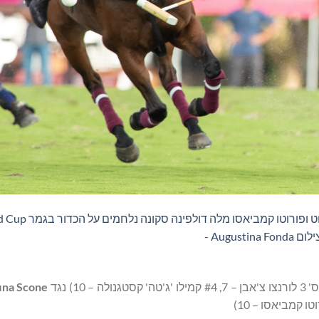
בני דודים, אבל יריבים על המגרש - קמילו 'ג'טה'
fina Scone