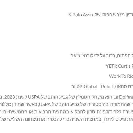
הפתוח, רכוב על ידי לורנצו צ'אבן
YETI
:
Curtis P
: משחק הגומלין ב
סקון ניצחה. בשנת 2026, שתי הקבוצות הללו הן הצעירות ביותר שהתמודדו בהיסטוריה ש
 כל המחצית, ודחף את פילוט ליתרון במחצית השנייה כדי להבטיח את ניצחונה השלישי 