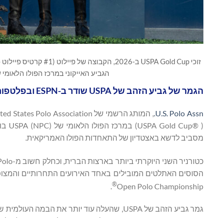
הגביע האייקוני במרכז הפולו הלאומי של USPA - וולינגטון, פלורידה - צילום: na Fonda
הגמר של גביע הזהב של USPA שודר ב-ESPN ובפלטפורמות הפולו הגלובליות
U.S. Polo Assn.
מסביב לדשא באצטדיון של התאחדות הפולו האמריקאית.
כטורניר השני היוקרתי ביותר בארצות הברית, וכחלק חשוב מ-Gauntlet of Polo
®
.
Open Polo Championship