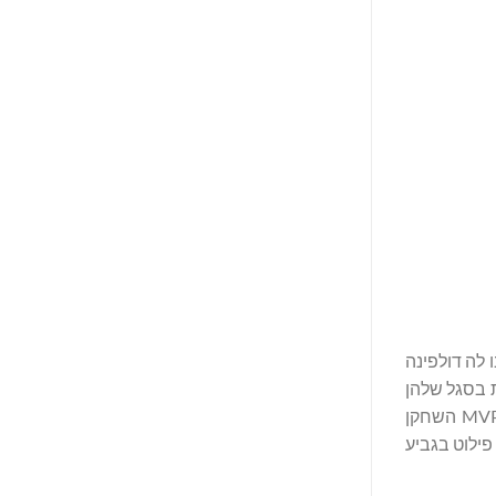
ין Pilot ל- La Dolfina Scone הוא משחק הגומלין של גביע הזהב של USPA לשנת 2023, בו לה דולפינה
ל גביע הזהב של USPA, כאשר שתיהן כוללות בסגל שלהן
שחקן מורשת משפחתי. פילוט פיגרה 2-5 במחצית אך לא אפשרה ללה דולפינה סקון להבקיע במחצית הרביעית או החמישית. ה-MVP השחקן
של פילוט בגביע