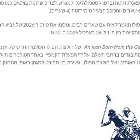
An Icon Born from the G
נות בגדים ברחבי העולם. על ידי הפעלת הקמפיין באחד הטורנירים היוק
בספורט, U.S. Polo Assn חיברה אוהדים, שחקנים וצרכנים ל-DNA האותנטי של חולצת הפולו, וגישרה בין ספורט לסגנון באופ