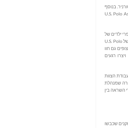
 לו לאורך כל הטורניר. בנוסף
ארה"ב שהתקיימה באצטדיון U.S. Polo Assn ב-NPC, עם הלוגו האייקוני הפרשים הכפולים של המותג, U.S. Polo Assn
 ספרי ילדים של
טיירוס וג'ורג'י מרדוק, הדפסת משי על תיקי בד בנושא חג הפסחא, הופעת כנר חיה וטעימות חופשיות של יין רוזה צונן במהדורה מוגבלת של U.S. Polo
המשחק, הצופים גם חוו
U.S. Polo A התחברו עם האורחים ויצרו רגעים
 עבודת הצוות
הה ביותר לקהל עולמי ב-ESPN", אמר ג'יי מייקל פרינס, נשיא ומנכ"ל USPA Global, החברה שמנהלת
 רגעים מעוררי השראה בין
 שחקנים שכבשו