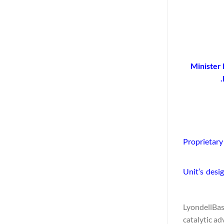
Minister
Proprietar
Unit’s desi
LyondellBase
catalytic a