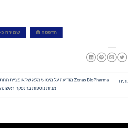
הדפסה 🖨
שמירה כPDF 📄
Zenas BioPharma מודיעה על מימוש מלא של אופציית
נה מלאכותית
מניות נוספות בהנפקה ראשונה 