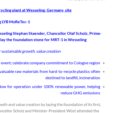
cycling plant at Wesseling, Germany, site
ng LYB MoReTec-1
eling Stephan Staender, Chancellor Olaf Scholz, Prime-
ay the foundation stone for MRT-1 in Wesseling.
er sustainable growth, value creation
one event; celebrate company commitment to Cologne region
valuable raw materials from hard-to-recycle plastics often
destined to landfill, incineration
 allow for operation under 100% renewable power, helping
reduce GHG emissions
h and value creation by laying the foundation of its first,
hancellor Scholz and Minister-President Wüst attended the