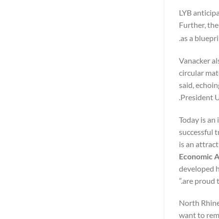
LYB anticipa
Further, the
.
as a bluepr
Vanacker als
circular mat
said, echoi
President U
“Today is an
successful 
is an attrac
Economic Af
developed h
are proud t
“North Rhin
want to rem