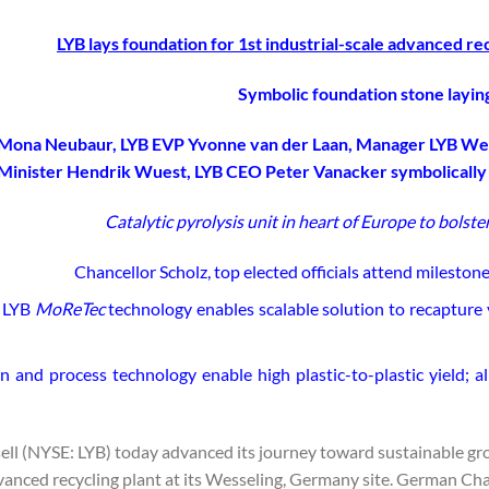
LYB lays foundation for 1st industrial-scale advanced re
Symbolic foundation stone layi
 Mona Neubaur, LYB EVP Yvonne van der Laan, Manager LYB Wess
Minister Hendrik Wuest, LYB CEO Peter Vanacker symbolically l
Catalytic pyrolysis unit in heart of Europe to bolst
Chancellor Scholz, top elected officials attend milest
y LYB
MoReTec
technology enables scalable solution to recapture 
gn and process technology enable high plastic-to-plastic yield;
ll (NYSE: LYB) today advanced its journey toward sustainable growt
dvanced recycling plant at its Wesseling, Germany site. German C