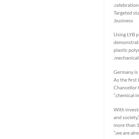
celebration
Targeted sta
business.
Using LYB p
demonstrate 
plastic poly
mechanical
“Germany is 
As the first
Chancellor 
chemical in
“With inves
and society,
more than 1.
we are alr