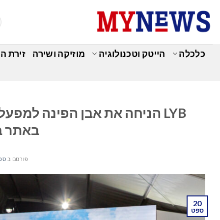
Ski
t
conten
כלכלה
הייטק וטכנולוגיה
מוזיקה ושירה
זירת ה
כ
LYB הניחה את אבן הפינה למפ
באתר בו
פורסם ב
ספטמ
20
ספט