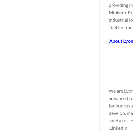
providing i
Minister P
industrial l
better fram
About Lyon
We are Lyond
advanced te
for our cust
develop, ma
safety to cl
LinkedIn.