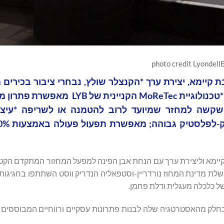
photo credit Lyondell
ת קיימא, יצירת ערך *הקנצלר שולץ, נבחרי ציבור בכירי
באירוע ציון דרך; חוגגים את מחויבות החברה לאזור קלן *טכנולוגיית MoReTec 
שקשה למחזר שמיועד לרוב להטמנה או לשריפה *עיצו
ע שלה לצמיחה בת קיימא וליצירת ערך עם הנחת אבן הפינה למפעל המחזור המתקדם ה
שלת מדינת המחוז נורדריין-וסטפאליה הנדריק ווסט השתתפו בחגיגות,
ל כלכלה מעגלית ודלת פחמן.
רה מתכוננת להתחיל להפעיל את היחידה החדשה ב-2026, כחלק מהאסטרטגיה שלה לבנות פתרונות עסקיים ורווחיים המ