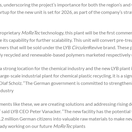
s, underscoring the project’s importance for both the region’s and
rtup for the new unit is set for 2026, as part of the company’s str
roprietary
MoReTec
technology, this plant will be the first commer
its capability for further scalability. This unit will convert pre-t
mers that will be sold under the LYB
Circulen
Revive brand. These 
ly recycled and renewable-based polymers marketed respectively
a strong location for the chemical industry and the new LYB plant i
 large-scale industrial plant for chemical plastic recycling, it is a s
Olaf Scholz. “The German government is committed to strengtheni
dustry.”
tments like these, we are creating solutions and addressing risin
” said LYB CEO Peter Vanacker. “The new facility has the potential 
2 million German citizens into valuable raw materials to make new p
eady working on our future
MoReTec
plants.”