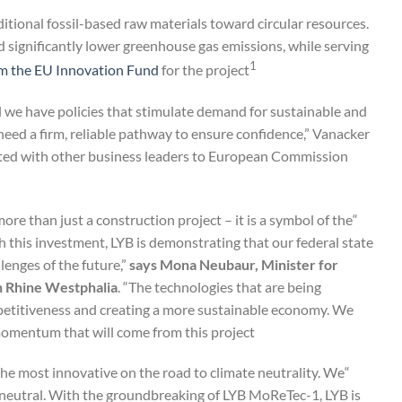
aditional fossil-based raw materials toward circular resources.
nd significantly lower greenhouse gas emissions, while serving
1
rom the EU Innovation Fund
for the project
al we have policies that stimulate demand for sustainable and
 need a firm, reliable pathway to ensure confidence,” Vanacker
ented with other business leaders to European Commission
more than just a construction project – it is a symbol of the
 this investment, LYB is demonstrating that our federal state
llenges of the future,”
says Mona Neubaur, Minister for
th Rhine Westphalia
. “The technologies that are being
mpetitiveness and creating a more sustainable economy. We
momentum that will come from this project.”
he most innovative on the road to climate neutrality. We
 neutral. With the groundbreaking of LYB MoReTec-1, LYB is