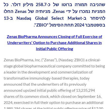
שהניבה תמורה ברוטו של כ-258.7 מיליון דולר. כל
המניות נמכרו על ידי Zenas. מניותיה של Zenas החלו
להיסחר ב-Nasdaq Global Select Market ב-13
בספטמבר 2024 תחת הסימול "ZBIO".
Zenas BioPharma Announces Closing of Full Exercise of
Underwriters’ Option to Purchase Additional Shares in
Initial Public Offering
Zenas BioPharma, Inc. (“Zenas”), (Nasdaq: ZBIO) a clinical-
stage global biopharmaceutical company committed to being
a leader in the development and commercialization of
transformative immunology-based therapies, today
announced that the underwriters of its previously
announced upsized initial public offering of 13,235,294
shares of its common stock, which closed on September 16,
2024, exercised in full their option to purchase an additional
1,985,294 shares at the initial public offering price of $17.00