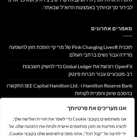
לבירור סך זכויותיך באמצעות הדוא"ל שבאתר.
מאמרים אחרונים
תוכנית Pink Changing Lives®‎ של מרי קיי הופכת חזון להשפעה
מדידה עבור נשים ברחבי העולם
OpenFX רוכשת את Global Ledger כדי להשיק חשבונות
רב-מטבעיים עבור חברות פינטק
Hamilton Reserve Bank ו- SEE Capital Hamilton Ltd.‎ התקשרו
בהסכם שיווק והפניית לקוחות
PU Prime מרחיבה את המסחר בזהב עם השקת XAUUSD247
אנו מעריכים את פרטיותך
Corpay Cross-Border מונתה לשותפת המט"ח הרשמית של
אנו משתמשים בקובצי Cookie כדי לשפר את חוויית הגלישה שלך,
Ultimate Sevens
להציג מודעות או תוכן מותאמים אישית ולנתח את התנועה שלנו. על
ידי לחיצה על "קבל הכל", אתה מסכים לשימוש שלנו בקובצי Cookie.