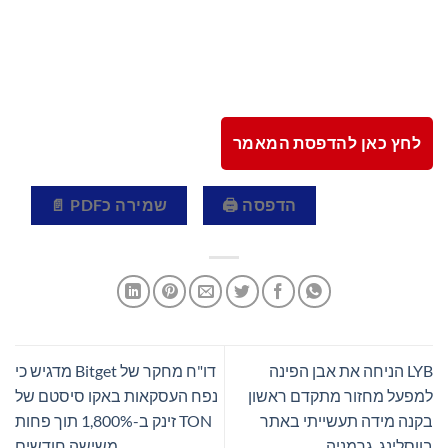
לחץ כאן להדפסת המאמר
הדפסה 🖨
שמירה כPDF 📄
LYB הניחה את אבן הפינה
דו"ח מחקר של Bitget מדגיש כי
למפעל מחזור מתקדם ראשון
נפח העסקאות באקו סיסטם של
בקנה מידה תעשייתי באתר
TON זינק ב-1,800% תוך פחות
בווסלינג, גרמניה
משישה חודשים