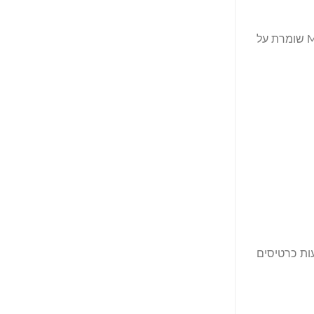
בונה אקוסיסטם מבוסס בלוקצ'יין מבוסס קהילה ראשונה של Move. בהובלת צוות ותיקים בתעשייה, Move Industries שומרת על
ות כרטיסים