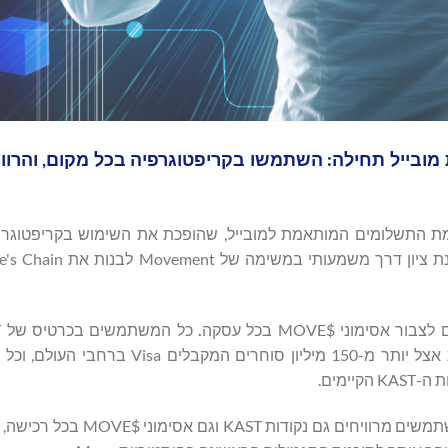
באמצעות מובייל תחילה: השתמשו בקריפטוגרפיה בכל מקום, והרוו
ת התשלומים המותאמת למובייל, שהופכת את השימוש בקריפטוגרפ
.
להשתמש במטבעות הקריפטוגרפיים שלהם בעסקאות יומיומיות אצל יותר מ-150 מיליון סו
שותפות זו מציגה את מבנה התגמולים הכפול הראשון מסוגו: המשתמשים מר