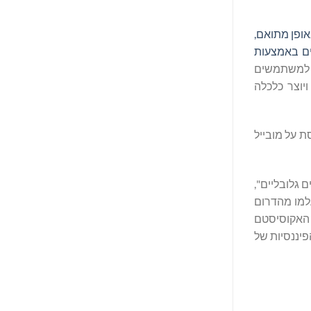
 באופן מתואם,
ים באמצעות
ים למשתמשים
משנה את זה באופן מהותי, ויוצר כלכלה
מבוססת על מובייל
 עבור תשלומים גלובליים",
ת פיננסיות מסורתיות התעלמו מהדרום
 הראשונה שבונה את האקוסיסטם
אחד, בכל מקום. כך Movement הופכת למסילות הפיננסיות של