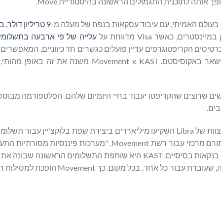
 בעולם האמיתי, עם עיבוד עסקאות בנפח של מעלה מ
-9 טריליון דולר,
ים, כאשר Visa מדווחת על
עלייה של פי ארבעה בתשלומ
כרטיסים הקריפטוגרפים עדיין פועלים כגשרים חד כיווניים, המאפשר
להבשתמש במטבעות קריפטוגרפים מבלי לתת להם סיבות להישאר באקוסיסטם. Movement x KAST 
 עבור אותו קהל ש-Movement משרתת: אנשים שרוצים שהקריפטו יעבוד בחיי היומיום שלהם. הפלטפורמה 
ים.
"Move זה בשביל כסף – זה תמיד היה החזון כשמארק צוקרברג והצוות של Libra השקיעו מיליארדים ביצירת שפת בלוקצ'יין
מסביר טוראב טוראבי (Torab Torabi), מנכ"ל Move Industries, תורם מרכזי עבור רשת Movement. "מערכו
הגלובלי במשך זמן רב מדי, והותירו מיליארדים ללא גישה לשירותי בנקאות בסיסיים. KAST היא שותפת התשלומים
הפיננסי השלם שדמיינו: גישה פיננסית ללא גבולות, במובייל תחילה, שעובדת עבור כל 