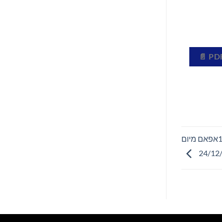
ספרים סופרים ומה שביניהם – תכנית ראיונות ברדיו קסם 106אפאם מיום
24/12