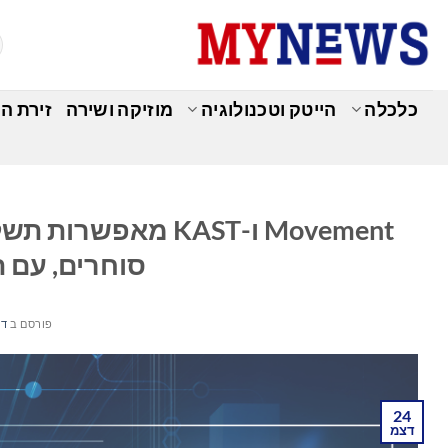
Ski
t
conten
כלכלה
הייטק וטכנולוגיה
מוזיקה ושירה
זירת ה
כ
סוחרים, עם ת
פורסם ב
דצמ
24
דצמ