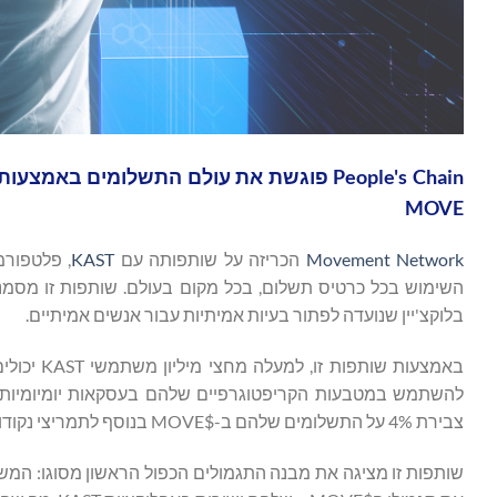
People's Chain פוגשת את עולם התשלומים 
MOVE
Movement Network
הכריזה על שותפותה עם
KAST
, פלטפורמ
בלוקצ'יין שנועדה לפתור בעיות אמיתיות עבור אנשים אמיתיים.
באמצעות שותפות זו, למעלה מחצי מיליון משתמשי KAST יכולים לצבור אסימוני $MOVE בכל עסקה
צבירת 4% על התשלומים שלהם ב-$MOVE בנוסף לתמריצי נקודות ה-KAST הקיימים.