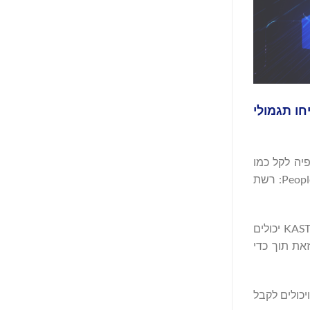
יחו תגמולי
יה לקל כמו
השימוש בכל כרטיס תשלום, בכל מקום בעולם. שותפות זו מסמנת ציון דרך משמעותי במשימה של Movement לבנות את People's Chain: רשת
כל המשתמשים בכרטיס של KAST יכולים
חרים המקבלים Visa ברחבי העולם, וכל זאת תוך כדי
וויחים גם נקודות KAST וגם אסימוני $MOVE בכל רכישה, ויכולים לקבל