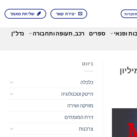
יצירת קשר
שליחת מאמר
חברות
בות ופנאי
ספרים
רכב, תעופה ותחבורה
נדל"ן
ניווט
K מאפשרות תשלום במטבעות יציבים אצל יותר מ-150 מיליון
כלכלה
הייטק וטכנולוגיה
מוזיקה ושירה
זירת המומחים
צרכנות