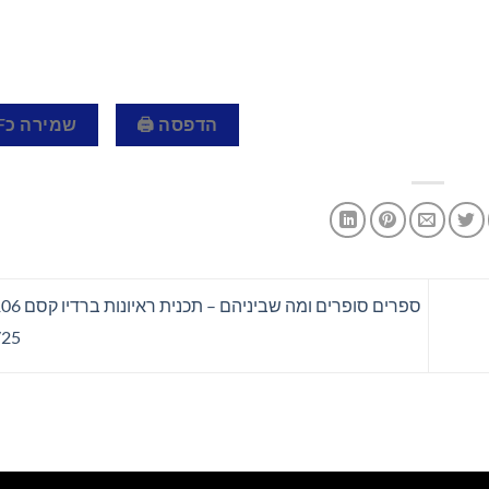
הדפסה 🖨
שמירה כPDF 📄
/25