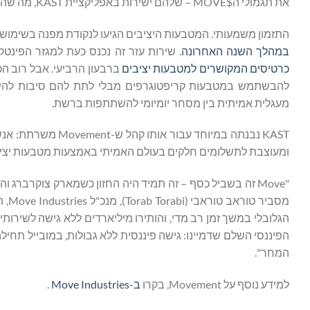
את תגמולי ה$MOVE – שלהם ישירות באפליקציית KAST, מה שהופך אותה לתוכנית התגמולים הראשונה בהיסטוריית Move.
התזמון משמעותי. המטבעות היציבים הגיעו לנקודת מפנה בשימוש
במהלך השנה האחרונה
. שירות עזר זה נכנס כעת למגזר הפינטק במיינסטר
כרטיסים המקושרים למטבעות יציבים
ברבעון הרביעי. אבל רוב ה
מעגלית אמיתית בין מסחר יומיומי להשתתפות ברשת.
KAST נבנתה במיוחד
ומעוצבת לתשלומים חלקים בעולם האמיתי באמצעות מטבעות יציב
המחר".
למידע נוסף על Movement, בקרו
ב-Move Industries
.