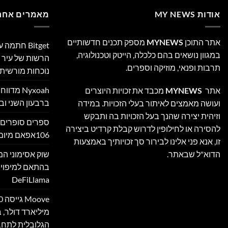
אודות MY NEWS
מאמרים אחרו
אתר התוכן
MYNEWS
מספק תכנים חדשותיים
Bitget חת
במגוון נושאים בהם כלכלה, הייטק וטכנולוגיה,
הרשות של עיר ה
תרבות ופנאי, מוזיקה וספרים.
נוכחות מורשית 
Nyxoah מ
אתר
MYNEWS
מכבד את זכויות היוצרים
ברבעון השני ובמ
ועושה מאמצים לאיתור בעלי הזכויות. במידה
וזיהית יצירה שהנך בעל הזכויות בה ותבקש
ספרים סופרים 
להסירה או לחילופין לדרוש קבלת קרדיט ביצירה
106אפאם מיום 05/08/26
זו, אנא פני אלינו לבירור סך זכויותיך באמצעות
הדוא"ל שבאתר.
בהתאם למיפוי
DeFiLlama
מיליארד דולר,
הגלובלית לתחב