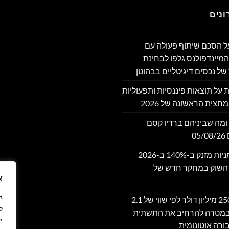
נים
מה על הסכם שיתוף פעולה עם
מיינדפולנס גלפו לבחינת
של נכסים דיגיטליים בבהוטן
דווחת על תוצאות פיננסיות ותפעוליות
חצית הראשונה של 2026
ומה שביניהם ברדיו קסם
שוק אסימוני המניות מזנק ב-140% ב-2026
 השוק במחקר חדש של
א
Moove גייסה 250 מיליון דולר לפי שווי של 2.1
ל
 במטרה להרחיב את התשתית
י
ורה אוטונומית