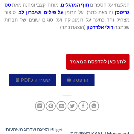
המלצתי על הספרים
חוף המרגלים
, מותחן קצבי ומהנה מאת
טס
גריטסן
(הוצאת כתר) ועל הרומן
על פילים ושיברון לב
, סיפור
מצחיק וחד כתער על רומנטיקה ועל סוגים שונים של חברות
שכתבה
דולי אלדרטון
(הוצאת כתר)
לחץ כאן להדפסת המאמר
הדפסה 🖨
שמירה כPDF 📄
Bitget מציגה שדרוג משמעותי
Movement ו-KAST מאפשרות