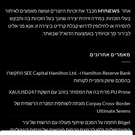
אתר
MYNEWS
מכבד את זכויות היוצרים ועושה מאמצים לאיתור
בעלי הזכויות. במידה וזיהית יצירה שהנך בעל הזכויות בה ותבקש
להסירה או לחילופין לדרוש קבלת קרדיט ביצירה זו, אנא פני אלינו
לבירור סך זכויותיך באמצעות הדוא"ל שבאתר.
מאמרים אחרונים
Hamilton Reserve Bank ו- SEE Capital Hamilton Ltd.‎ התקשרו
בהסכם שיווק והפניית לקוחות
PU Prime מרחיבה את המסחר בזהב עם השקת XAUUSD247
Corpay Cross-Border מונתה לשותפת המט"ח הרשמית של
Ultimate Sevens
Bitget חתמה על הסכם שיתוף פעולה עם הרשות של עיר
המיינדפולנס גלפו לבחינת נוכחות מורשית של נכסים דיגיטליים