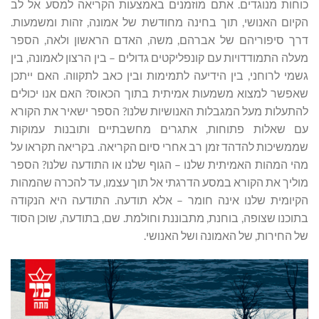
כוחות מנוגדים. אתם מוזמנים באמצעות הקריאה למסע אל לב
הקיום האנושי, תוך בחינה מחודשת של אמונה, זהות ומשמעות.
דרך סיפוריהם של אברהם, משה, האדם הראשון ולאה, הספר
מעלה התמודדויות עם קונפליקטים גדולים – בין הרצון לאמונה, בין
גשמי לרוחני, בין הידיעה לתמימות ובין כאב לתקווה. האם ייתכן
שאפשר למצוא משמעות אמיתית בתוך הכאוס? האם אנו יכולים
להתעלות מעל המגבלות האנושיות שלנו? הספר ישאיר את הקורא
עם שאלות פתוחות, אתגרים מחשבתיים ותובנות עמוקות
שממשיכות להדהד זמן רב אחרי סיום הקריאה. בקריאה תקראו על
מהי המהות האמיתית שלנו – הגוף שלנו או התודעה שלנו? הספר
מוליך את הקורא במסע הדרגתי אל תוך עצמו, עד להכרה שהמהות
הקיומית שלנו אינה חומר – אלא תודעה. התודעה היא הנקודה
בתוכנו שצופה, בוחנת, מתבוננת וחולמת. שם, בתודעה, שוכן הסוד
של החירות, של האמונה ושל האנושי.