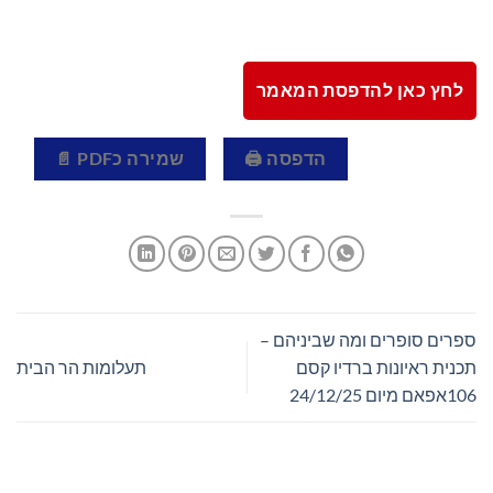
לחץ כאן להדפסת המאמר
הדפסה 🖨
שמירה כPDF 📄
ספרים סופרים ומה שביניהם –
תכנית ראיונות ברדיו קסם
תעלומות הר הבית
106אפאם מיום 24/12/25