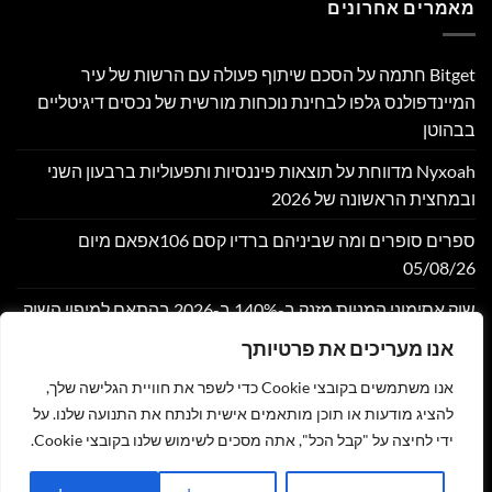
מאמרים אחרונים
Bitget חתמה על הסכם שיתוף פעולה עם הרשות של עיר
המיינדפולנס גלפו לבחינת נוכחות מורשית של נכסים דיגיטליים
בבהוטן
Nyxoah מדווחת על תוצאות פיננסיות ותפעוליות ברבעון השני
ובמחצית הראשונה של 2026
ספרים סופרים ומה שביניהם ברדיו קסם 106אפאם מיום
05/08/26
שוק אסימוני המניות מזנק ב-140% ב-2026 בהתאם למיפוי השוק
במחקר חדש של DeFiLlama
אנו מעריכים את פרטיותך
Moove גייסה 250 מיליון דולר לפי שווי של 2.1 מיליארד דולר,
אנו משתמשים בקובצי Cookie כדי לשפר את חוויית הגלישה שלך,
במטרה להרחיב את התשתית הגלובלית לתחבורה אוטונומית
להציג מודעות או תוכן מותאמים אישית ולנתח את התנועה שלנו. על
ידי לחיצה על "קבל הכל", אתה מסכים לשימוש שלנו בקובצי Cookie.
צור קשר
הצהרת נגישות
מדיניות פרטיות
תקנון
שליחת מאמר לאתר