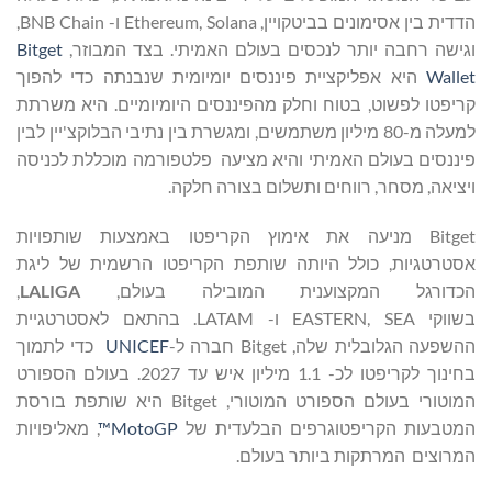
הדדית בין אסימונים בביטקויין, Ethereum, Solana ו- BNB Chain,
וגישה רחבה יותר לנכסים בעולם האמיתי. בצד המבוזר,
Bitget
Wallet
היא אפליקציית פיננסים יומיומית שנבנתה כדי להפוך
קריפטו לפשוט, בטוח וחלק מהפיננסים היומיומיים. היא משרתת
למעלה מ-80 מיליון משתמשים, ומגשרת בין נתיבי הבלוקצ'יין לבין
פיננסים בעולם האמיתי והיא מציעה פלטפורמה מוכללת לכניסה
ויציאה, מסחר, רווחים ותשלום בצורה חלקה.
Bitget מניעה את אימוץ הקריפטו באמצעות שותפויות
אסטרטגיות, כולל היותה שותפת הקריפטו הרשמית של ליגת
הכדורגל המקצוענית המובילה בעולם,
LALIGA
,
בשווקי EASTERN, SEA ו- LATAM. בהתאם לאסטרטגיית
ההשפעה הגלובלית שלה, Bitget חברה ל-
UNICEF
כדי לתמוך
בחינוך לקריפטו לכ- 1.1 מיליון איש עד 2027. בעולם הספורט
המוטורי בעולם הספורט המוטורי, Bitget היא שותפת בורסת
המטבעות הקריפטוגרפים הבלעדית של
MotoGP™
, מאליפויות
המרוצים המרתקות ביותר בעולם.