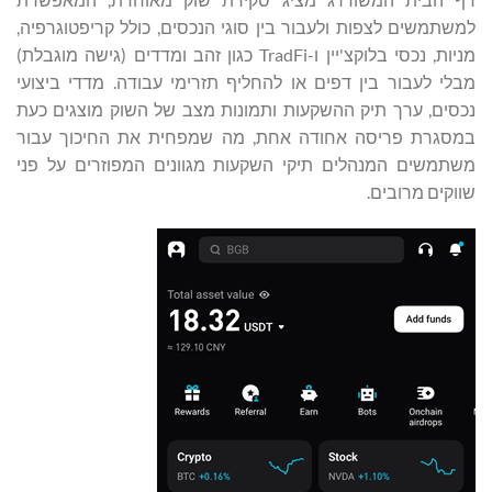
למשתמשים לצפות ולעבור בין סוגי הנכסים, כולל קריפטוגרפיה,
מניות, נכסי בלוקצ'יין ו-TradFi כגון זהב ומדדים (גישה מוגבלת)
מבלי לעבור בין דפים או להחליף תזרימי עבודה. מדדי ביצועי
נכסים, ערך תיק ההשקעות ותמונות מצב של השוק מוצגים כעת
במסגרת פריסה אחודה אחת, מה שמפחית את החיכוך עבור
משתמשים המנהלים תיקי השקעות מגוונים המפוזרים על פני
שווקים מרובים.