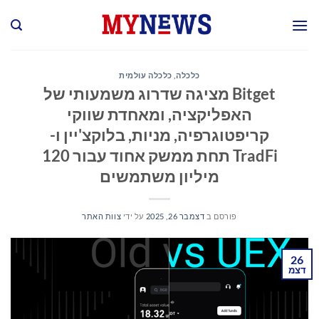
Ski
t
conten
כלכלה
,
כלכלה עולמית
Bitget מציגה שדרוג משמעותי של
האפליקציה, ומאחדת שווקי
קריפטוגרפיה, מניות, בלוקצ'יין ו-
TradFi תחת ממשק אחוד עבור 120
מיליון משתמשים
פורסם ב
דצמבר 26, 2025
על ידי
צוות האתר
26
דצמ