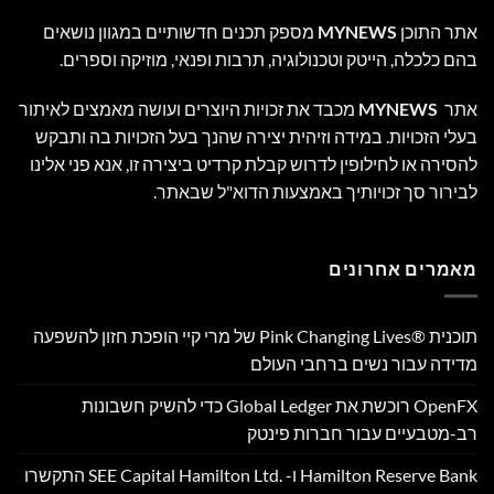
אתר התוכן
MYNEWS
מספק תכנים חדשותיים במגוון נושאים
בהם כלכלה, הייטק וטכנולוגיה, תרבות ופנאי, מוזיקה וספרים.
אתר
MYNEWS
מכבד את זכויות היוצרים ועושה מאמצים לאיתור
בעלי הזכויות. במידה וזיהית יצירה שהנך בעל הזכויות בה ותבקש
להסירה או לחילופין לדרוש קבלת קרדיט ביצירה זו, אנא פני אלינו
לבירור סך זכויותיך באמצעות הדוא"ל שבאתר.
מאמרים אחרונים
תוכנית Pink Changing Lives®‎ של מרי קיי הופכת חזון להשפעה
מדידה עבור נשים ברחבי העולם
OpenFX רוכשת את Global Ledger כדי להשיק חשבונות
רב-מטבעיים עבור חברות פינטק
Hamilton Reserve Bank ו- SEE Capital Hamilton Ltd.‎ התקשרו