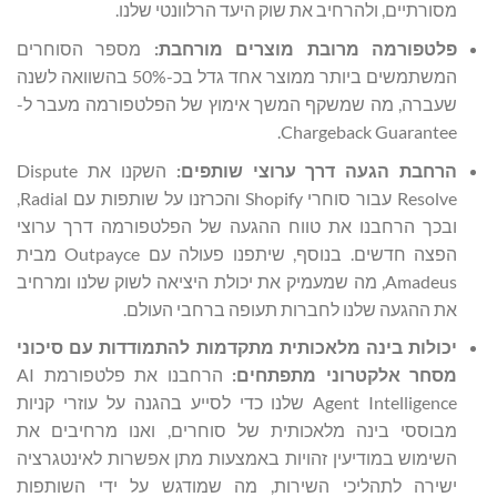
מסורתיים, ולהרחיב את שוק היעד הרלוונטי שלנו.
פלטפורמה מרובת מוצרים מורחבת:
מספר הסוחרים
המשתמשים ביותר ממוצר אחד גדל בכ-50% בהשוואה לשנה
שעברה, מה שמשקף המשך אימוץ של הפלטפורמה מעבר ל-
Chargeback Guarantee.
הרחבת הגעה דרך ערוצי שותפים:
השקנו את Dispute
Resolve עבור סוחרי Shopify והכרזנו על שותפות עם Radial,
ובכך הרחבנו את טווח ההגעה של הפלטפורמה דרך ערוצי
הפצה חדשים. בנוסף, שיתפנו פעולה עם Outpayce מבית
Amadeus, מה שמעמיק את יכולת היציאה לשוק שלנו ומרחיב
את ההגעה שלנו לחברות תעופה ברחבי העולם.
יכולות בינה מלאכותית מתקדמות להתמודדות עם סיכוני
מסחר אלקטרוני מתפתחים:
הרחבנו את פלטפורמת AI
Agent Intelligence שלנו כדי לסייע בהגנה על עוזרי קניות
מבוססי בינה מלאכותית של סוחרים, ואנו מרחיבים את
השימוש במודיעין זהויות באמצעות מתן אפשרות לאינטגרציה
ישירה לתהליכי השירות, מה שמודגש על ידי השותפות