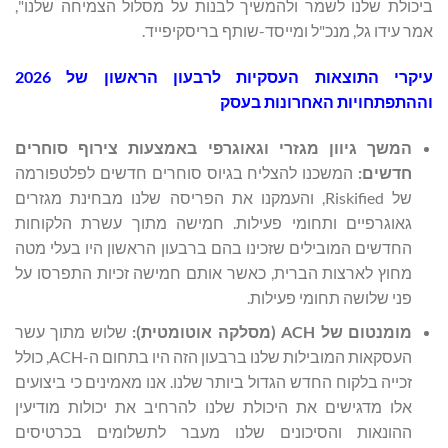
ביכולת שלנו לשמר ולהמשיך לבנות על מסלול הצמיחה שלנו",
אמר עידו גל, מנכ"ל ומייסד-שותף בריסקיפייד.
עיקרי התוצאות העסקיות לרבעון הראשון של 2026
וההתפתחויות האחרונות בעסק
המשך גיוון מגזרי וגאוגרפי באמצעות צירוף סוחרים
חדשים:
המשכנו להצליח בגיוס סוחרים חדשים לפלטפורמה
של Riskified, והעמקנו את הפריסה שלנו מבחינת מגזרים
גאוגרפיים ותחומי פעילות. חמישה מתוך עשרת הלקוחות
החדשים המובילים שזכינו בהם ברבעון הראשון היו בעלי מטה
מחוץ לארצות הברית, כאשר אותם חמישה זכיות התפרסו על
פני שלושה תחומי פעילות.
מומנטום של
ACH
(מסלקה אוטומטית):
שלוש מתוך עשר
העסקאות המובילות שלנו ברבעון הזה היו בתחום ה-ACH, כולל
זכייה בלקוח החדש הגדול ביותר שלנו. אנו מאמינים כי ביצועים
אלו מדגישים את היכולת שלנו להרחיב את יכולות מודיעין
ההונאות והסיכונים שלנו מעבר לתשלומים בכרטיסים