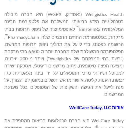
Wellgistics Health (נאסד"ק: WGRX) היא חברה מובילה
בטכנולוגיית מידע בריאותי, המשלבת את פלטפורמת הבינה
™
המלאכותית EinsteinRx
לאופטימיזציה של ניפוק תרופות בבתי
™
מרקחת, בפלטפורמת החוזים החכמים שלה, PharmacyChain
,
הרשומה כפטנט, כדי לייעל את תהליך ניפוק תרופות המרשם.
הפלטפורמה המשולבת שלה מחברת יותר מ-6,500 בתי מרקחת
("רשת בתי המרקחת של Wellgistics") ויותר מ-200 יצרנים,
ומציעה הפצה סיטונאית, ניתוב מרשמים דיגיטלי, אספקה ​​ישירה
למטופל ושירותי מרכז המופעלים על ידי בינה מלאכותית כגון
זכאות, היענות, קליטה, אישור מראש ותשלום במזומן לפי הצורך, על
מנת לייעל את הגישה והשקיפות של המטופלים בכל מערכת
המרשמים.
אודות WellCare Today, LLC
WellCare Today היא חברת טכנולוגיות בריאות המספקת את
®