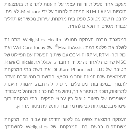
מעקב אחר פעילות ודיווח עצמי על היענות לתרופות באמצעות
תוכניות RPM ו-RTM הניתנות להחזר על ידי Medicare. לא ניתן
להבטיח שכל מטופל, ספק, בית מרקחת, שירות, מכשיר או תהליך
עבודה מסוים יהיו זכאים להחזר.
במסגרת מבנה העסקה המוצע, Wellgistics Health מתכוונת
®
לשלב את פלטפורמת HealthAssist
של WellCare Today ואת
יכולות ה- RPM, RTM וה-CCM עם שיתוף הפעולה עם הפיילוט של
MSO שהוכרז לאחרונה על ידי החברה, הכולל את Kare Clinicals,
חטיבה של Kare PharmTech, LLC, וכן את רשת בתי המרקחת
העצמאיים שלה המונה יותר מ-6,500. התשתית המשולבת נועדה
לתמוך במעורבות מטופלים ניתנת להרחבה, יוזמות היענות
לתרופות, תוכניות ניטור אורך, ניהול מחלות כרוניות ותהליכי עבודה
משופרים של תיאום טיפול בין ערוצי ספקים ובתי מרקחת תוך
שימוש בטכנולוגיות לבישות מחוברות ותשתית ניטור מרחוק.
העסקה המוצעת צפויה גם ליצור הזדמנויות עבור בתי מרקחת
משתתפים ברשת בתי המרקחת של Wellgistics להשתתף