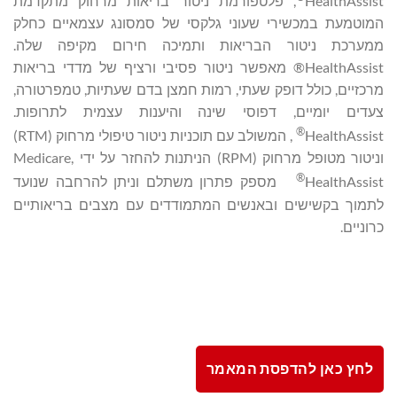
HealthAssist
, פלטפורמת ניטור בריאות מרחוק מתקדמת
המוטמעת במכשירי שעוני גלקסי של סמסונג עצמאיים כחלק
ממערכת ניטור הבריאות ותמיכה חירום מקיפה שלה.
HealthAssist® מאפשר ניטור פסיבי ורציף של מדדי בריאות
מרכזיים, כולל דופק שעתי, רמות חמצן בדם שעתיות, טמפרטורה,
צעדים יומיים, דפוסי שינה והיענות עצמית לתרופות.
®
HealthAssist
, המשולב עם תוכניות ניטור טיפולי מרחוק (RTM)
וניטור מטופל מרחוק (RPM) הניתנות להחזר על ידי Medicare,
®
HealthAssist
מספק פתרון משתלם וניתן להרחבה שנועד
לתמוך בקשישים ובאנשים המתמודדים עם מצבים בריאותיים
כרוניים.
לחץ כאן להדפסת המאמר