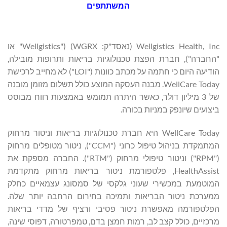
המשתתפים
Wellgistics Health, Inc (נאסד"ק: WGRX) ("Wellgistics" או
"החברה"), חברת הפצת טכנולוגיות בריאות ותרופות מובילה,
הודיעה היום כי חתמה על מכתב כוונות ("LOI") לא מחייב לרכישת
WellCare Today. מבנה העסקה המוצע כולל תשלום מזומן מובנה
של 3 מיליון דולר, כאשר היתרה תמומש באמצעות רווח מבוסס
ביצועים שיונפק במניות בכורה.
WellCare Today היא חברת טכנולוגיות בריאות וניטור מרחוק
המתמקדת בניהול טיפול כרוני ("CCM"), ניטור מטופלים מרחוק
("RPM") וניטור טיפולי מרחוק ("RTM"). החברה מספקת את
HealthAssist, פלטפורמת ניטור בריאות מרחוק מתקדמת
המוטמעת במכשירי שעוני גלקסי של סמסונג עצמאיים כחלק
ממערכת ניטור הבריאות ותמיכה בחירום הרחבה יותר שלה.
הפלטפורמה מאפשרת ניטור פסיבי ורציף של מדדי בריאות
מרכזיים, כולל קצב לב, רמות חמצן בדם, טמפרטורה, דפוסי שינה,