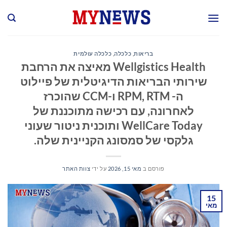
Ski
t
conten
בריאות
,
כלכלה
,
כלכלה עולמית
Wellgistics Health מאיצה את הרחבת
שירותי הבריאות הדיגיטלית של פיילוט
ה- RPM, RTM ו-CCM שהוכרז
לאחרונה, עם רכישה מתוכננת של
WellCare Today ותוכנית ניטור שעוני
גלקסי של סמסונג הקניינית שלה.
פורסם ב
מאי 15, 2026
על ידי
צוות האתר
15
מאי