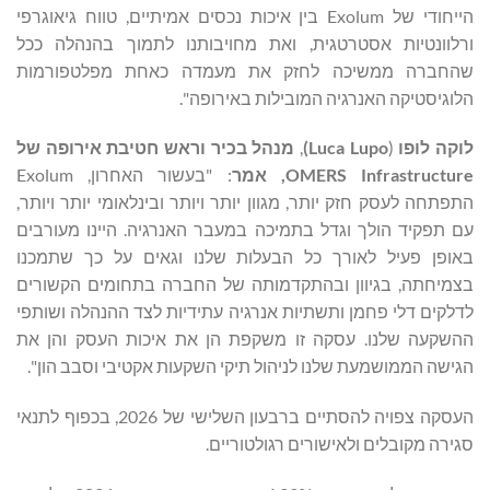
הייחודי של Exolum בין איכות נכסים אמיתיים, טווח גיאוגרפי
ורלוונטיות אסטרטגית, ואת מחויבותנו לתמוך בהנהלה ככל
שהחברה ממשיכה לחזק את מעמדה כאחת מפלטפורמות
הלוגיסטיקה האנרגיה המובילות באירופה".
לוקה לופו
(
Luca Lupo
)
,
מנהל בכיר וראש חטיבת אירופה של
OMERS Infrastructure
, אמר
: "בעשור האחרון, Exolum
התפתחה לעסק חזק יותר, מגוון יותר ויותר ובינלאומי יותר ויותר,
עם תפקיד הולך וגדל בתמיכה במעבר האנרגיה. היינו מעורבים
באופן פעיל לאורך כל הבעלות שלנו וגאים על כך שתמכנו
בצמיחתה, בגיוון ובהתקדמותה של החברה בתחומים הקשורים
לדלקים דלי פחמן ותשתיות אנרגיה עתידיות לצד ההנהלה ושותפי
ההשקעה שלנו. עסקה זו משקפת הן את איכות העסק והן את
הגישה הממושמעת שלנו לניהול תיקי השקעות אקטיבי וסבב הון".
העסקה צפויה להסתיים ברבעון השלישי של 2026, בכפוף לתנאי
סגירה מקובלים ולאישורים רגולטוריים.