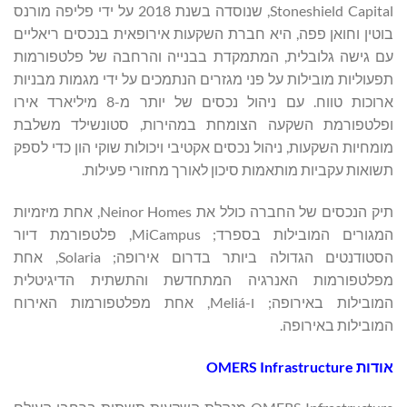
Stoneshield Capital, שנוסדה בשנת 2018 על ידי פליפה מורנס
בוטין וחואן פפה, היא חברת השקעות אירופאית בנכסים ריאליים
עם גישה גלובלית, המתמקדת בבנייה והרחבה של פלטפורמות
תפעוליות מובילות על פני מגזרים הנתמכים על ידי מגמות מבניות
ארוכות טווח. עם ניהול נכסים של יותר מ-8 מיליארד אירו
ופלטפורמת השקעה הצומחת במהירות, סטונשילד משלבת
מומחיות השקעות, ניהול נכסים אקטיבי ויכולות שוקי הון כדי לספק
תשואות עקביות מותאמות סיכון לאורך מחזורי פעילות.
תיק הנכסים של החברה כולל את Neinor Homes, אחת מיזמיות
המגורים המובילות בספרד; MiCampus, פלטפורמת דיור
הסטודנטים הגדולה ביותר בדרום אירופה; Solaria, אחת
מפלטפורמות האנרגיה המתחדשת והתשתית הדיגיטלית
המובילות באירופה; ו-Meliá, אחת מפלטפורמות האירוח
המובילות באירופה.
אודות OMERS Infrastructure