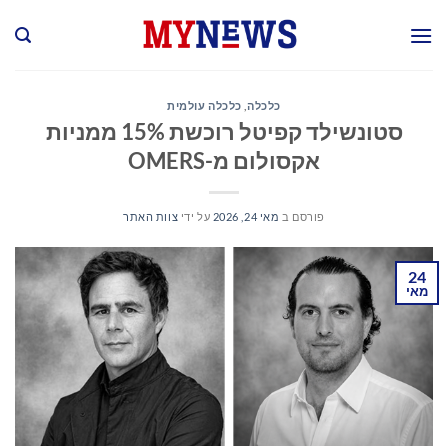
Ski
t
conten
כלכלה
,
כלכלה עולמית
סטונשילד קפיטל רוכשת 15% ממניות
אקסולום מ-OMERS
פורסם ב
מאי 24, 2026
על ידי
צוות האתר
24
מאי