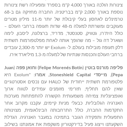
צינורות הולכה באורך 4,000 ק"מ בספרד ומפעילה רשת צינורות
נוספת באורך 2,000 ק"מ בבריטניה. החברה מחזיקה גם ב-68
טרמינלים לאחסון בעלי קיבולת של יותר מ-11 מיליון מטרים
מעוקבים ומשרתת למעלה מ-48 שדות תעופה ברחבי העולם –
כולל הית'רו, גטוויק, סטנסטד, מדריד, ברצלונה, ליסבון, לימה
ושארל דה גול – מה שהופך אותה לאחת מפלטפורמות תשתית
דלק תעופה מובילות בעולם. ל- Exolum יש יותר מ-2,300 עובדים
ברחבי העולם והכנסות שנתיות של למעלה מ-1.3 מיליארד אירו.
פליפה מורנס בוטין
(
Felipe Morenés Botín
)
וחואן פפה
(
Juan
Pepa
)
,
מייסדי
Stoneshield Capital
, אמרו
: "Exolum היא
פלטפורמת תשתית ייחודית של HALO עם נכסים אסטרטגיים
שאין להם תחליף, תזרימי מזומנים עמידים לטווח ארוך
ואופציונליות צמיחה משמעותית הקשורה להתפתחות מערכות
האנרגיה הגלובליות. כבעלי מניות קיימים, עקבנו מקרוב אחר
התקדמות החברה, כולל התרחבותה הבינלאומית, מצוינותה
התפעולית ותפקידה הגובר בתמיכה במעבר האנרגיה. הגדלת
השקעתנו וייצוג פעיל בדירקטוריון משקפות את אמונתנו בשילוב