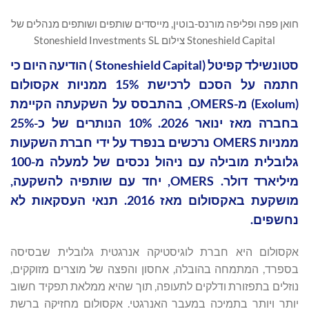
חואן פפה ופליפה מורנס-בוטין, מייסדים שותפים ושותפים מנהלים של
Stoneshield Capital צילום Stoneshield Investments SL
סטונשילד קפיטל (Stoneshield Capital ) הודיעה היום כי
חתמה על הסכם לרכישת 15% ממניות אקסולום
(Exolum) מ-OMERS, בהתבסס על השקעתה הקיימת
בחברה מאז ינואר 2026. 10% הנותרים של כ-25%
ממניות OMERS נרכשים בנפרד על ידי חברת השקעות
גלובלית מובילה עם ניהול נכסים של למעלה מ-100
מיליארד דולר. OMERS, יחד עם שותפיה להשקעה,
מושקעת באקסולום מאז 2016. תנאי העסקאות לא
נחשפים.
אקסולום היא חברת לוגיסטיקה אנרגטית גלובלית שבסיסה
בספרד, המתמחה בהובלה, אחסון והפצה של מוצרים מזוקקים,
נוזלים בתפזורת ודלקים לתעופה, תוך שהיא ממלאת תפקיד חשוב
יותר ויותר בתמיכה במעבר האנרגטי. אקסולום מחזיקה ברשת