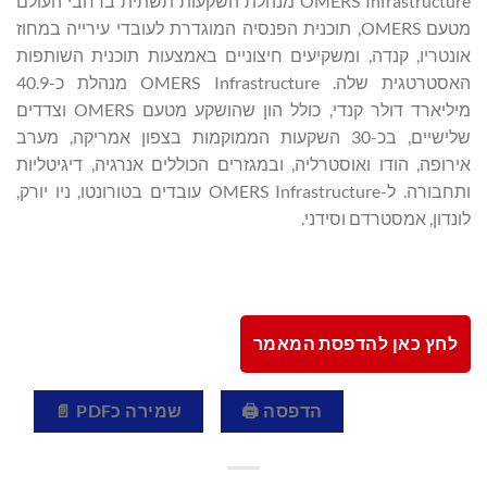
OMERS Infrastructure מנהלת השקעות תשתית ברחבי העולם
מטעם OMERS, תוכנית הפנסיה המוגדרת לעובדי עירייה במחוז
אונטריו, קנדה, ומשקיעים חיצוניים באמצעות תוכנית השותפות
האסטרטגית שלה. OMERS Infrastructure מנהלת כ-40.9
מיליארד דולר קנדי, כולל הון שהושקע מטעם OMERS וצדדים
שלישיים, בכ-30 השקעות הממוקמות בצפון אמריקה, מערב
אירופה, הודו ואוסטרליה, ובמגזרים הכוללים אנרגיה, דיגיטליות
ותחבורה. ל-OMERS Infrastructure עובדים בטורונטו, ניו יורק,
לונדון, אמסטרדם וסידני.
לחץ כאן להדפסת המאמר
הדפסה 🖨
שמירה כPDF 📄