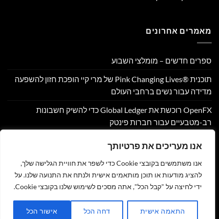
מאמרים אחרונים
ספרים חדשים – מומלצי השבוע
תוכנית Pink Changing Lives®‎ של מרי קיי הופכת חזון להשפעה
מדידה עבור נשים ברחבי העולם
OpenFX רוכשת את Global Ledger כדי להשיק חשבונות
רב-מטבעיים עבור חברות פינטק
Hamilton Reserve Bank ו- SEE Capital Hamilton Ltd.‎ התקשרו
אנו מעריכים את פרטיותך
בהסכם שיווק והפניית לקוחות
אנו משתמשים בקובצי Cookie כדי לשפר את חוויית הגלישה שלך,
PU Prime מרחיבה את המסחר בזהב עם השקת XAUUSD247
להציג מודעות או תוכן מותאמים אישית ולנתח את התנועה שלנו. על
ידי לחיצה על "קבל הכל", אתה מסכים לשימוש שלנו בקובצי Cookie.
צור קשר
הצהרת נגישות
מדיניות פרטיות
תקנון
שליחת מאמר לאתר
התאמה אישית
דחה הכל
אישור הכל