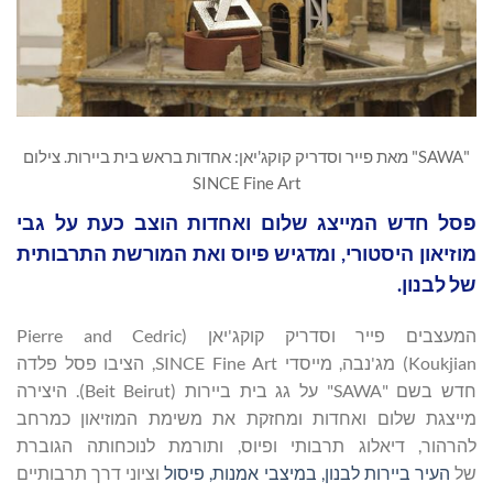
"SAWA" מאת פייר וסדריק קוקג'יאן: אחדות בראש בית ביירות. צילום
SINCE Fine Art
פסל חדש המייצג שלום ואחדות הוצב כעת על גבי
מוזיאון היסטורי, ומדגיש פיוס ואת המורשת התרבותית
של לבנון.
המעצבים פייר וסדריק קוקג'יאן (Pierre and Cedric
Koukjian) מג'נבה, מייסדי SINCE Fine Art, הציבו פסל פלדה
חדש בשם "SAWA" על גג בית ביירות (Beit Beirut). היצירה
מייצגת שלום ואחדות ומחזקת את משימת המוזיאון כמרחב
להרהור, דיאלוג תרבותי ופיוס, ותורמת לנוכחותה הגוברת
של
העיר ביירות
לבנון
, במיצבי אמנות, פיסול
וציוני דרך תרבותיים