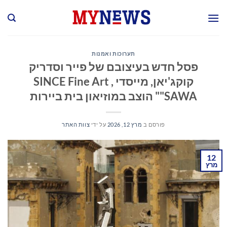
Ski
t
conten
תערוכות ואמנות
פסל חדש בעיצובם של פייר וסדריק
קוקג'יאן, מייסדי SINCE Fine Art ,
"SAWA" הוצב במוזיאון בית ביירות
פורסם ב
מרץ 12, 2026
על ידי
צוות האתר
12
מרץ