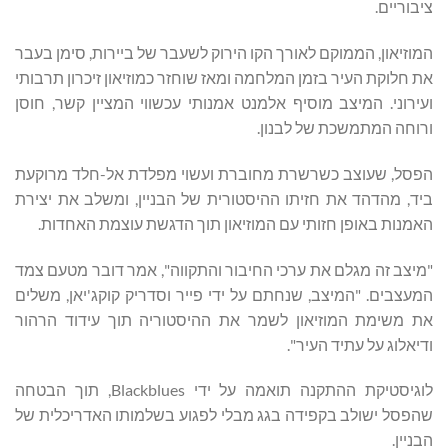
ציבוריים.
המוזיאון, הממוקם לאורך הקו הירוק לשעבר של ביירות, סימן בעבר
את חלוקת העיר בזמן המלחמה ומאז שוחזר כמוזיאון זיכרון תרבותי
ועירוני. המיצב מוסיף אלמנט אמנותי עכשווי המציין קשר, חוסן
ורוחה המתמשכת של לבנון.
הפסל, שעוצב כשרשרת מחוברת ועשוי מפלדת אל-חלד מרוקעת
ביד, מהדהד את חזיתו ההיסטורית של הבניין, ומשלב את יצירת
האמנות באופן חזותי עם המוזיאון תוך הדגשת עוצמת האחדות.
"מיצב זה מגלם את ערכי החיבור והתקווה", אמר דובר מטעם צמד
המעצבים. "המיצב, שנחתם על ידי פייר וסדריק קוקג'יאן, משלים
את משימת המוזיאון לשמר את ההיסטוריה תוך עידוד הרהור
ודיאלוג על עתיד העיר".
לוגיסטיקת ההתקנה תואמה על ידי Blackblues, תוך הבטחה
שהפסל ישולב בקפידה בגג מבלי לפגוע בשלמותו האדריכלית של
הבניין.