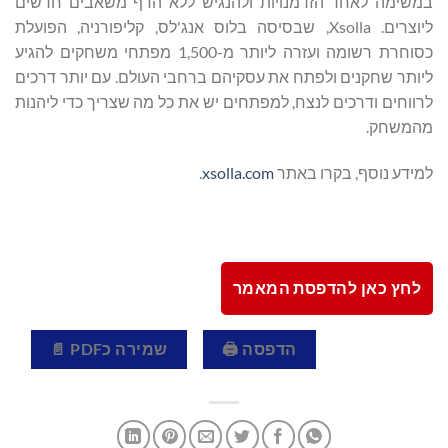
במשימה לאחד הזדמנויות ולהנגיש ללא הרף משאבים חדשים
ליוצרים. Xsolla, שבסיסה בלוס אנג'לס, קליפורניה, הפועלת
כסוחרת רשומה ועזרה ליותר מ-1,500 מפתחי משחקים להגיע
ליותר שחקנים ולפתח את עסקיהם ברחבי העולם. עם יותר דרכים
לרווחים ודרכים לנצח, למפתחים יש את כל מה שצריך כדי ליהנות
מהמשחק.
למידע נוסף, בקרו באתר
xsolla.com
.
לחץ כאן להדפסת המאמר
הדפסה 🖨
שמירה כPDF 📄