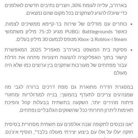
בארה"ב, עלייה לעומת 30%, ויוצרים נתיבים חדשים לאולפנים
כדי שיוכלו להגיע לשחקנים בכל מקום שהם נמצאים.
כותרים עם מודלים של שירות בר-קיימא ממשיכים לצמוח,
כאשר PUBG: Battlegrounds מגיע לכ-75 מיליון משתמשי
Steam ו-Roblox ב-Xbox מטפס לכמעט 30 מיליון בעלים.
פסיקת בית המשפט בארה"ב מאפריל 2025 המאפשרת
קישור בתוך האפליקציה להצעות חיצוניות פתחה את הדלת
עבור מפתחים של מעורבות שחקנים בין ערוצים כמו שלא היה
מעולם
במסגרת הדו"ח מתוארת גם מפת דרכים ברורה לגבי מה
שמנהיגים צריכים לתעדף בהמשך: בנייה למודולריות ומחזורי
פיתוח מהירים יותר, השקעה בתשתית בבעלות קהל והפיכת
תאימות ליתרון תחרותי ככל שהשווקים הגלובליים נפתחים.
"אנו נכנסים לתקופה שבה אולפנים עם תשתית מסחרית בסיסית
חזקה יעלו על אלו עם ביצוע יצירתי מעולה בלבד", הוסיף איג'נס.