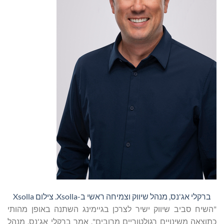
ברקלי אג'נס, מנהל שיווק וצמיחה ראשי ב-Xsolla. צילום Xsolla
"השיח סביב שיווק ישיר לצרכן בגיימינג השתנה באופן מהותי
כתוצאה משינויים רגולטוריים מרובים", אמר ברקלי אג'נס, מנהל