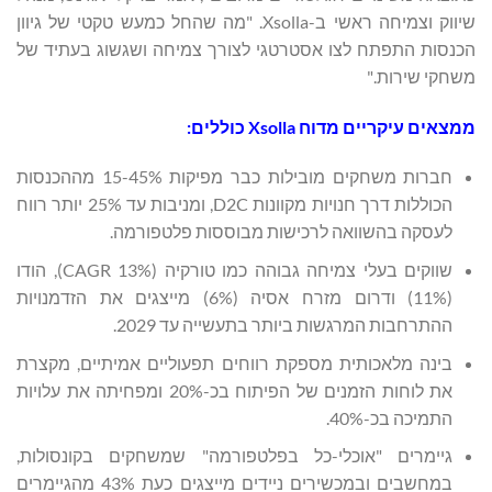
שיווק וצמיחה ראשי ב-Xsolla. "מה שהחל כמעש טקטי של גיוון
הכנסות התפתח לצו אסטרטגי לצורך צמיחה ושגשוג בעתיד של
משחקי שירות."
ממצאים עיקריים מדוח
Xsolla
כוללים:
חברות משחקים מובילות כבר מפיקות 15-45% מההכנסות
הכוללות דרך חנויות מקוונות D2C, ומניבות עד 25% יותר רווח
לעסקה בהשוואה לרכישות מבוססות פלטפורמה.
שווקים בעלי צמיחה גבוהה כמו טורקיה (13% CAGR), הודו
(11%) ודרום מזרח אסיה (6%) מייצגים את הזדמנויות
ההתרחבות המרגשות ביותר בתעשייה עד 2029.
בינה מלאכותית מספקת רווחים תפעוליים אמיתיים, מקצרת
את לוחות הזמנים של הפיתוח בכ-20% ומפחיתה את עלויות
התמיכה בכ-40%.
גיימרים "אוכלי-כל בפלטפורמה" שמשחקים בקונסולות,
במחשבים ובמכשירים ניידים מייצגים כעת 43% מהגיימרים